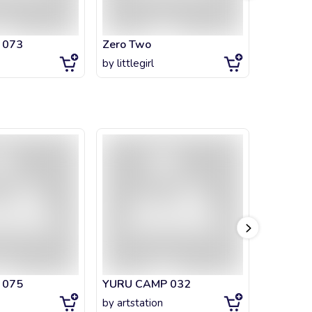
 073
Zero Two
ZERO T
by
littlegirl
by
artsta
 075
YURU CAMP 032
YURU C
by
artstation
by
artsta