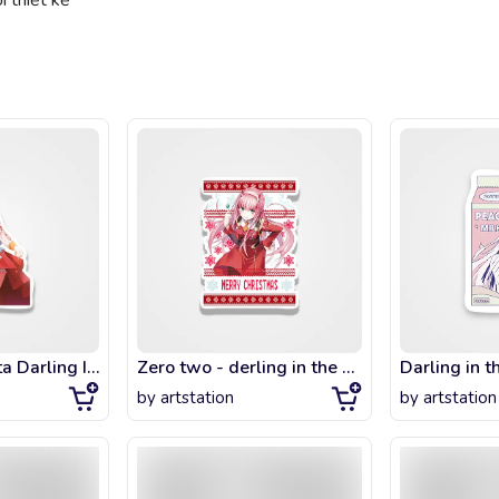
 thiết kế
Zero Two Yukata Darling In The Franxx
Zero two - derling in the FranXx Anime - Ugly Christmas sweater
by
artstation
by
artstation