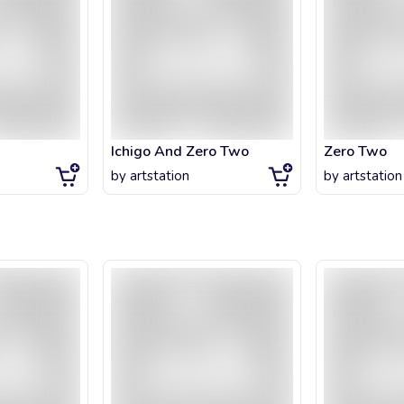
Ichigo And Zero Two
Zero Two
by
artstation
by
artstation