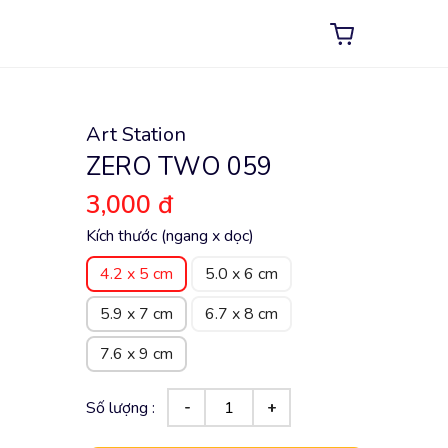
Art Station
ZERO TWO 059
3,000 đ
Kích thước (ngang x dọc)
4.2 x 5 cm
5.0 x 6 cm
5.9 x 7 cm
6.7 x 8 cm
7.6 x 9 cm
Số lượng :