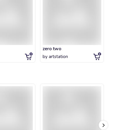
zero two
by
artstation
by
littlegi