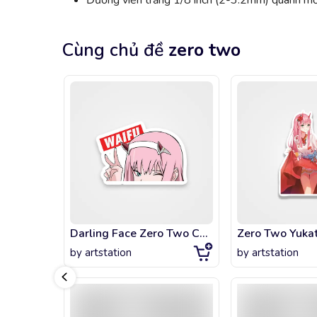
Đường viền trắng 1/8 inch (2-3.2mm) quanh mỗi
Cùng chủ đề
zero two
Darling Face Zero Two Character 1
by
artstation
by
artstation