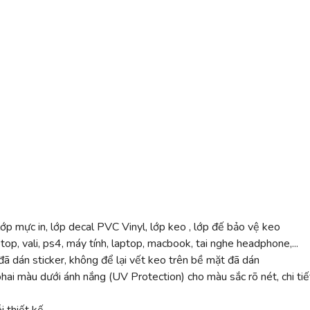
ớp mực in, lớp decal PVC Vinyl, lớp keo , lớp đế bảo vệ keo
top, vali, ps4, máy tính, laptop, macbook, tai nghe headphone,...
ã dán sticker, không để lại vết keo trên bề mặt đã dán
 màu dưới ánh nắng (UV Protection) cho màu sắc rõ nét, chi tiế