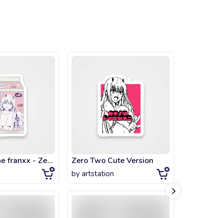
Darling in the franxx - Zero Two
Zero Two Cute Version
Zero tw
by
artstation
by
artsta