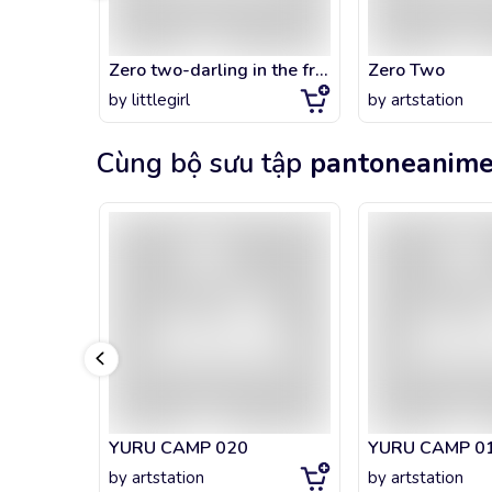
Zero two-darling in the franxx
Zero Two
by
littlegirl
by
artstation
Cùng bộ sưu tập
pantoneanim
YURU CAMP 020
YURU CAMP 0
by
artstation
by
artstation