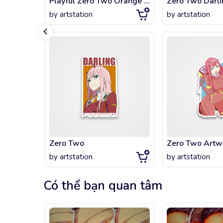
Playful Zero Two Orange version
by
artstation
by
artstation
Zero Two
Zero Two Artw
by
artstation
by
artstation
Có thể bạn quan tâm