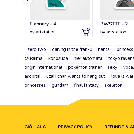
Flannery - 4
BWSTTE - 2
by
artstation
by
artstation
zero two
darling in the franxx
hentai
princess
tsukaima
konosuba
nier automata
tokyo raven
origin international
pokémon trainer
sexy
vocal
asobitai
uzaki chan wants to hang out
love is war
princesses
gundam
final fantasy
skeleton
GIỎ HÀNG
PRIVACY POLICY
REFUNDS & 