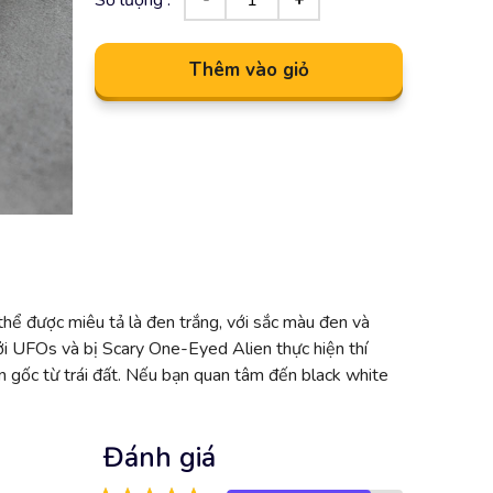
Thêm vào giỏ
thể được miêu tả là đen trắng, với sắc màu đen và
bởi UFOs và bị Scary One-Eyed Alien thực hiện thí
n gốc từ trái đất. Nếu bạn quan tâm đến black white
Đánh giá