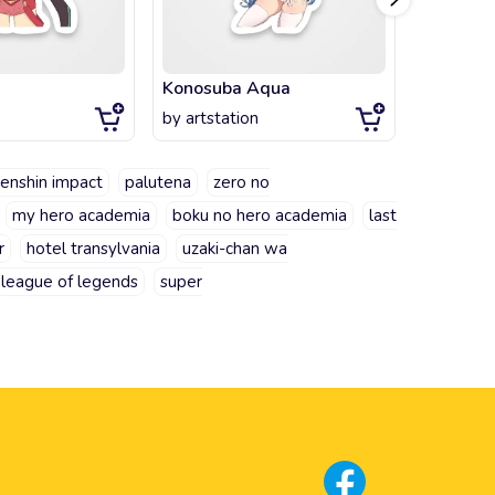
Konosuba Aqua
Marnie -
by
artstation
by
artsta
enshin impact
palutena
zero no
my hero academia
boku no hero academia
last
r
hotel transylvania
uzaki-chan wa
league of legends
super