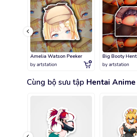
Amelia Watson Peeker
Big Booty Hent
by
artstation
by
artstation
Cùng bộ sưu tập
Hentai Anime