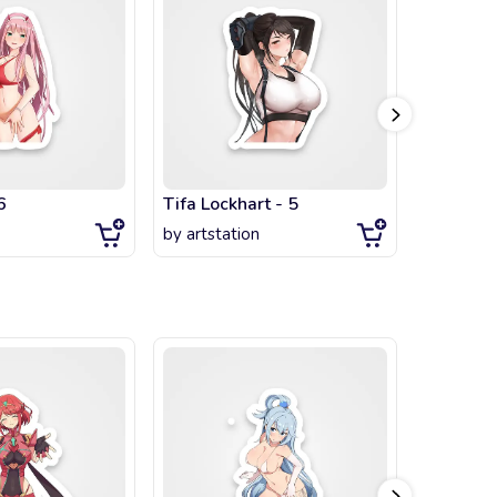
6
Tifa Lockhart - 5
by
artstation
by
littlegi