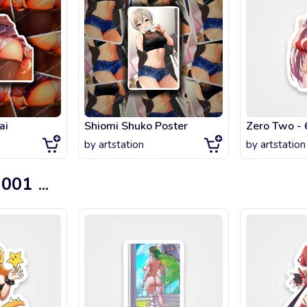
ai
Shiomi Shuko Poster
Zero Two - 
by
artstation
by
artstation
 001
...