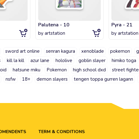
Palutena - 10
Pyra - 21
by
artstation
by
artstation
sword art online
senran kagura
xenoblade
pokemon
g
s
kill la kill
azur lane
hololive
goblin slayer
himiko toga
oid
hatsune miku
Pokemon
high school dxd
street fighte
nsfw
18+
demon slayers
tengen toppa gurren lagann
ADMENDENTS
TERM & CONDITIONS