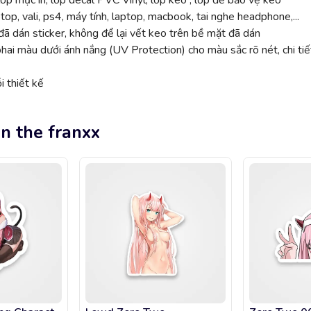
ớp mực in, lớp decal PVC Vinyl, lớp keo , lớp đế bảo vệ keo
top, vali, ps4, máy tính, laptop, macbook, tai nghe headphone,...
ã dán sticker, không để lại vết keo trên bề mặt đã dán
 màu dưới ánh nắng (UV Protection) cho màu sắc rõ nét, chi tiế
 thiết kế
in the franxx