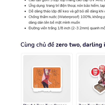
Cấu tạo gồm 5 lớp: lớp màng cao cấp UV Anti, l
Ứng dụng: trang trí điện thoại, nón bảo hiểm, lap
Dễ dàng tháo lớp đế keo và gỡ bỏ dễ dàng khi đ
Chống thấm nước (Waterproof) 100%, không phai
dàng dán lên bề mặt mình muốn
Đường viền trắng 1/8 inch (2-3.2mm) quanh mỗi
Cùng chủ đề
zero two, darling 