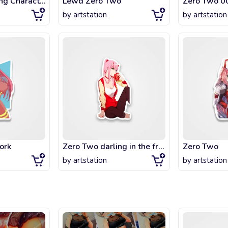
Zero Two Darling Characted 2
Lewd Zero Two
by
artstation
by
artstation
ork
Zero Two darling in the franxx, anime
Zero Two
by
artstation
by
artstation