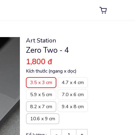
Art Station
Zero Two - 4
1,800 đ
Kích thước (ngang x dọc)
3.5 x 3 cm
4.7 x 4 cm
5.9 x 5 cm
7.0 x 6 cm
8.2 x 7 cm
9.4 x 8 cm
10.6 x 9 cm
Số lượng :