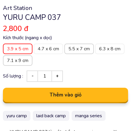
Art Station
YURU CAMP 037
2,800 đ
Kích thước (ngang x dọc)
3.9 x 5 cm
4.7 x 6 cm
5.5 x 7 cm
6.3 x 8 cm
7.1 x 9 cm
Số lượng :
Thêm vào giỏ
yuru camp
laid back camp
manga series