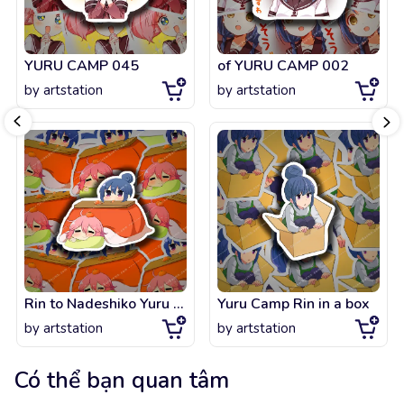
YURU CAMP 045
of YURU CAMP 002
by
artstation
by
artstation
Rin to Nadeshiko Yuru Camp (Laid-Back Camp)
Yuru Camp Rin in a box
by
artstation
by
artstation
Có thể bạn quan tâm