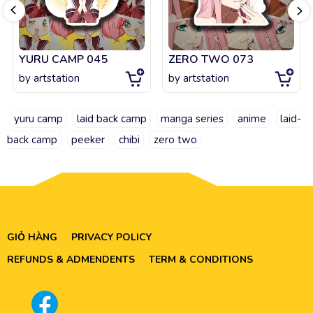
YURU CAMP 045
ZERO TWO 073
by
artstation
by
artstation
yuru camp
laid back camp
manga series
anime
laid-
back camp
peeker
chibi
zero two
GIỎ HÀNG
PRIVACY POLICY
REFUNDS & ADMENDENTS
TERM & CONDITIONS