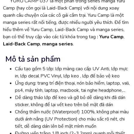
YURU CAMP 037 là một phần trong series manga Yuru
Camp (hay còn gọi là Laid-Back Camp) với nội dung xoay
quanh câu chuyện của các cô gái cắm trại. Yuru Camp là một
manga series rất nổi tiếng, được nhiều người yêu thích. Để tìm
hiểu thêm về Yuru Camp, Laid-Back Camp và manga series,
bạn có thể truy cập vào các từ khóa trong tag
:
Yuru Camp
,
Laid-Back Camp
,
manga series
.
Mô tả sản phẩm
Cấu tạo gồm 5 lớp: lớp màng cao cấp UV Anti, lớp mực
in, lớp decal PVC Vinyl, lớp keo , lớp đế bảo vệ keo
Ứng dụng: trang trí điện thoại, nón bảo hiểm, laptop, vali,
ps4, máy tính, laptop, macbook, tai nghe headphone,...
Dễ dàng tháo lớp đế keo và gỡ bỏ dễ dàng khi đã dán
sticker, không để lại vết keo trên bề mặt đã dán
Chống thấm nước (Waterproof) 100%, không phai màu
dưới ánh nắng (UV Protection) cho màu sắc rõ nét, chi
tiết, dễ dàng dán lên bề mặt mình muốn
Đường viền trắng 1/8 inch (2-3.2mm) quanh mỗi thiết