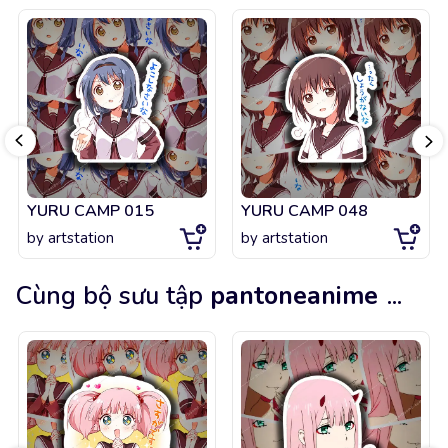
YURU CAMP 015
YURU CAMP 048
by
artstation
by
artstation
Cùng bộ sưu tập
pantoneanime
...