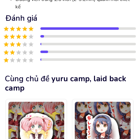
kế
Đánh giá
Cùng chủ đề
yuru camp, laid back
camp