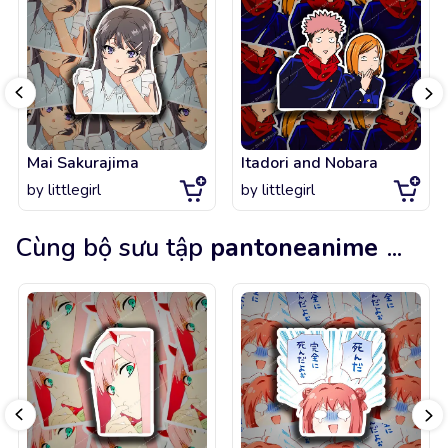
Mai Sakurajima
Itadori and Nobara
by
littlegirl
by
littlegirl
Cùng bộ sưu tập
pantoneanime
...