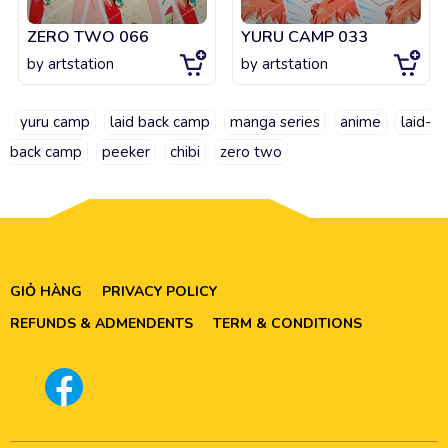
ZERO TWO 066
YURU CAMP 033
by
artstation
by
artstation
yuru camp
laid back camp
manga series
anime
laid-
back camp
peeker
chibi
zero two
GIỎ HÀNG
PRIVACY POLICY
REFUNDS & ADMENDENTS
TERM & CONDITIONS