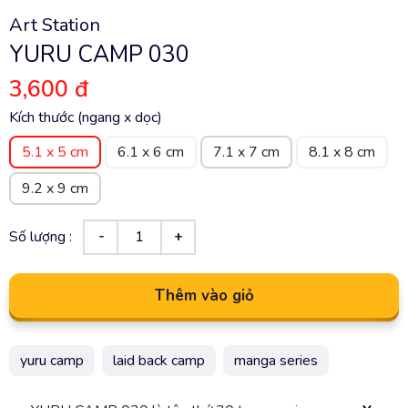
Art Station
YURU CAMP 030
3,600 đ
Kích thước (ngang x dọc)
5.1 x 5 cm
6.1 x 6 cm
7.1 x 7 cm
8.1 x 8 cm
9.2 x 9 cm
Số lượng :
Thêm vào giỏ
yuru camp
laid back camp
manga series