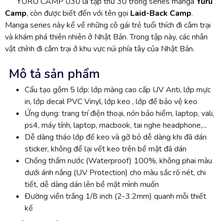
YURU CAMP 030 là tập thứ 30 trong series manga
Yuru
Camp
, còn được biết đến với tên gọi
Laid-Back Camp
.
Manga series này kể về những cô gái trẻ tuổi thích đi cắm trại
và khám phá thiên nhiên ở Nhật Bản. Trong tập này, các nhân
vật chính đi cắm trại ở khu vực núi phía tây của Nhật Bản.
Mô tả sản phẩm
Cấu tạo gồm 5 lớp: lớp màng cao cấp UV Anti, lớp mực
in, lớp decal PVC Vinyl, lớp keo , lớp đế bảo vệ keo
Ứng dụng: trang trí điện thoại, nón bảo hiểm, laptop, vali,
ps4, máy tính, laptop, macbook, tai nghe headphone,...
Dễ dàng tháo lớp đế keo và gỡ bỏ dễ dàng khi đã dán
sticker, không để lại vết keo trên bề mặt đã dán
Chống thấm nước (Waterproof) 100%, không phai màu
dưới ánh nắng (UV Protection) cho màu sắc rõ nét, chi
tiết, dễ dàng dán lên bề mặt mình muốn
Đường viền trắng 1/8 inch (2-3.2mm) quanh mỗi thiết
kế