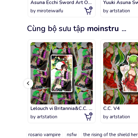
Asuna Ecchi Sword Art Online
by
miroteiwaifu
by
artstation
Cùng bộ sưu tập
moinstru
...
Lelouch vi Britannia&C.C. Christmas V1
C.C. V4
by
artstation
by
artstation
rosario vampire
nsfw
the rising of the shield he