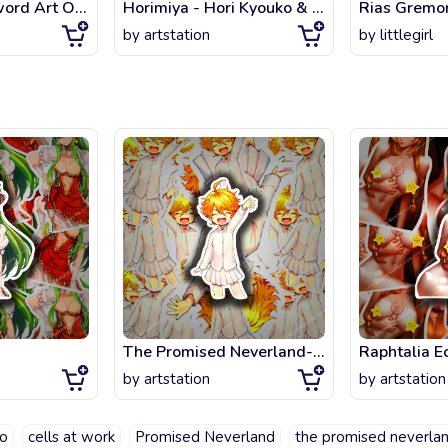
Yuuki Asuna Sword Art Online Anime Girl waifu hot
Horimiya - Hori Kyouko & Miyamura Izumi [CUTE]
by
artstation
by
littlegirl
The Promised Neverland- Cute Emma
Raphtalia E
by
artstation
by
artstation
ro
cells at work
Promised Neverland
the promised neverla