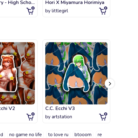
Rias Gremory - High School DxD New
Hori X Miyamura Horimiya
by
littlegirl
by
otaku
cchi V2
C.C. Ecchi V3
Liz T. B
by
artstation
by
artsta
nd
no game no life
to love ru
btooom
re