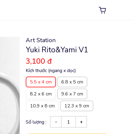
Art Station
Yuki Rito&Yami V1
3,100 đ
Kích thước (ngang x dọc)
5.5 x 4 cm
6.8 x 5 cm
8.2 x 6 cm
9.6 x 7 cm
10.9 x 8 cm
12.3 x 9 cm
Số lượng :