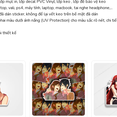
ớp mực in, lớp decal PVC Vinyl, lớp keo , lớp đế bảo vệ keo
top, vali, ps4, máy tính, laptop, macbook, tai nghe headphone,...
ã dán sticker, không để lại vết keo trên bề mặt đã dán
 màu dưới ánh nắng (UV Protection) cho màu sắc rõ nét, chi tiế
 thiết kế