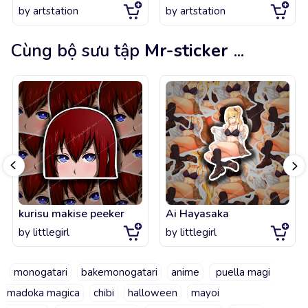
by
artstation
by
artstation
Cùng bộ sưu tập
Mr-sticker
...
kurisu makise peeker
Ai Hayasaka
by
littlegirl
by
littlegirl
monogatari
bakemonogatari
anime
puella magi
madoka magica
chibi
halloween
mayoi