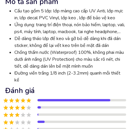
Mô tả sản phẩm
Cấu tạo gồm 5 lớp: lớp màng cao cấp UV Anti, lớp mực
in, lớp decal PVC Vinyl, lớp keo , lớp đế bảo vệ keo
Ứng dụng: trang trí điện thoại, nón bảo hiểm, laptop, vali,
ps4, máy tính, laptop, macbook, tai nghe headphone,...
Dễ dàng tháo lớp đế keo và gỡ bỏ dễ dàng khi đã dán
sticker, không để lại vết keo trên bề mặt đã dán
Chống thấm nước (Waterproof) 100%, không phai màu
dưới ánh nắng (UV Protection) cho màu sắc rõ nét, chi
tiết, dễ dàng dán lên bề mặt mình muốn
Đường viền trắng 1/8 inch (2-3.2mm) quanh mỗi thiết
kế
Đánh giá