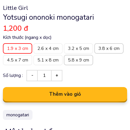
Little Girl
Yotsugi ononoki monogatari
1,200 đ
Kích thước (ngang x dọc)
1.9 x 3 cm
2.6 x 4 cm
3.2 x 5 cm
3.8 x 6 cm
4.5 x 7 cm
5.1 x 8 cm
5.8 x 9 cm
Số lượng :
Thêm vào giỏ
monogatari