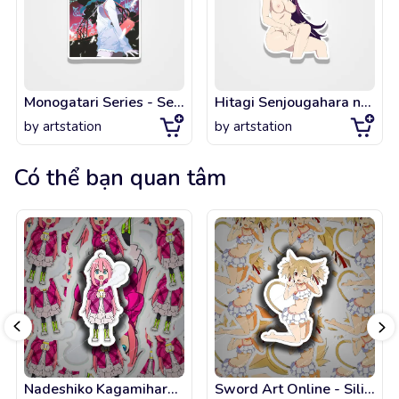
Monogatari Series - Senjougahara Hitagi
Hitagi Senjougahara naked
by
artstation
by
artstation
Có thể bạn quan tâm
Nadeshiko Kagamihara Yuru Camp - Char
Sword Art Online - Silica bikini