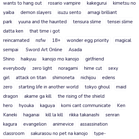
wants to hang out
rosario vampire
kakegurui
kimetsu no
yaiba
demon slayers
isuzu sento
amagi brilliant
park
yuuna and the haunted
tensura slime
tensei slime
datta ken
that time i got
reincarnated
nsfw
18+
wonder egg priority
magical
sempai
Sword Art Online
Asada
Shino
haikyuu
kanojo mo kanojo
girlfriend
everybody
zero light
noragami
hime cut
sexy
girl
attack on titan
shimoneta
nichijou
edens
zero
starting life in another world
tokyo ghoul
maid
dragon
akame ga kill
the rising of the shield
hero
hyouka
kaguya
komi cant communicate
Ken
Kaneki
haganai
kill la kill
rikka takanashi
senran
kagura
evangelion
animevice
assassination
classroom
sakurasou no pet na kanojo
type-