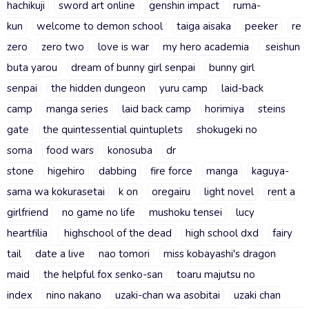
hachikuji
sword art online
genshin impact
ruma-
kun
welcome to demon school
taiga aisaka
peeker
re
zero
zero two
love is war
my hero academia
seishun
buta yarou
dream of bunny girl senpai
bunny girl
senpai
the hidden dungeon
yuru camp
laid-back
camp
manga series
laid back camp
horimiya
steins
gate
the quintessential quintuplets
shokugeki no
soma
food wars
konosuba
dr
stone
higehiro
dabbing
fire force
manga
kaguya-
sama wa kokurasetai
k on
oregairu
light novel
rent a
girlfriend
no game no life
mushoku tensei
lucy
heartfilia
highschool of the dead
high school dxd
fairy
tail
date a live
nao tomori
miss kobayashi's dragon
maid
the helpful fox senko-san
toaru majutsu no
index
nino nakano
uzaki-chan wa asobitai
uzaki chan