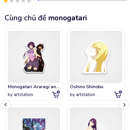
Cùng chủ đề
monogatari
Monogatari Araragi and Hitagi
Oshino Shinobu
by
artstation
by
artstation