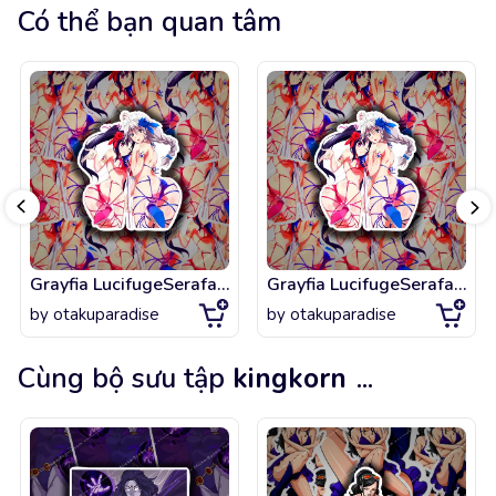
Có thể bạn quan tâm
Grayfia LucifugeSerafall Leviathan Lewd High School DxD
Grayfia LucifugeSerafall Leviathan Lewd High School DxD
by
otakuparadise
by
otakuparadise
Cùng bộ sưu tập
kingkorn
...