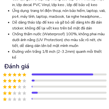
in, lớp decal PVC Vinyl, lớp keo , lớp đế bảo vệ keo
Ứng dụng: trang trí điện thoại, nón bảo hiểm, laptop, vali,
ps4, máy tính, laptop, macbook, tai nghe headphone,...
Dễ dàng tháo lớp đế keo và gỡ bỏ dễ dàng khi đã dán
sticker, không để lại vết keo trên bề mặt đã dán
Chống thấm nước (Waterproof) 100%, không phai màu
dưới ánh nắng (UV Protection) cho màu sắc rõ nét, chi
tiết, dễ dàng dán lên bề mặt mình muốn
Đường viền trắng 1/8 inch (2-3.2mm) quanh mỗi thiết
kế
Đánh giá