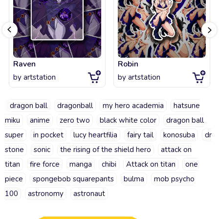
Raven
Robin
by
artstation
by
artstation
dragon ball
dragonball
my hero academia
hatsune
miku
anime
zero two
black white color
dragon ball
super
in pocket
lucy heartfilia
fairy tail
konosuba
dr
stone
sonic
the rising of the shield hero
attack on
titan
fire force
manga
chibi
Attack on titan
one
piece
spongebob squarepants
bulma
mob psycho
100
astronomy
astronaut