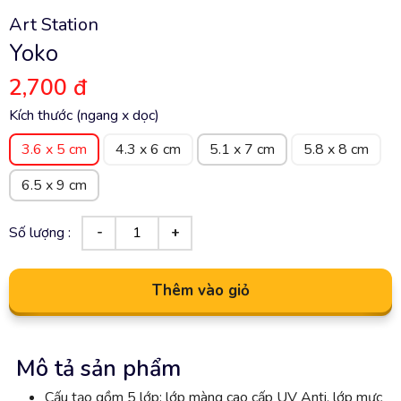
Art Station
Yoko
2,700 đ
Kích thước (ngang x dọc)
3.6 x 5 cm
4.3 x 6 cm
5.1 x 7 cm
5.8 x 8 cm
6.5 x 9 cm
Số lượng :
Thêm vào giỏ
Mô tả sản phẩm
Cấu tạo gồm 5 lớp: lớp màng cao cấp UV Anti, lớp mực