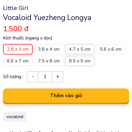
Little Girl
Vocaloid Yuezheng Longya
1,500 đ
Kích thước (ngang x dọc)
2.8 x 3 cm
3.8 x 4 cm
4.7 x 5 cm
5.6 x 6 cm
6.6 x 7 cm
7.5 x 8 cm
8.5 x 9 cm
Số lượng :
Thêm vào giỏ
vocaloid