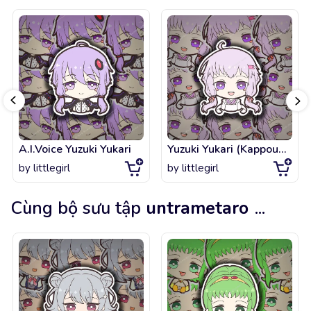
A.I.Voice Yuzuki Yukari
Yuzuki Yukari (Kappougi Design)
by
littlegirl
by
littlegirl
Cùng bộ sưu tập
untrametaro
...