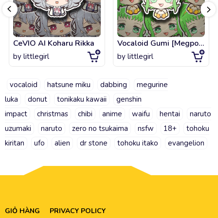
CeVIO AI Koharu Rikka
Vocaloid Gumi [Megpoid] (English Design)
by
littlegirl
by
littlegirl
vocaloid
hatsune miku
dabbing
megurine
luka
donut
tonikaku kawaii
genshin
impact
christmas
chibi
anime
waifu
hentai
naruto
uzumaki
naruto
zero no tsukaima
nsfw
18+
tohoku
kiritan
ufo
alien
dr stone
tohoku itako
evangelion
GIỎ HÀNG
PRIVACY POLICY