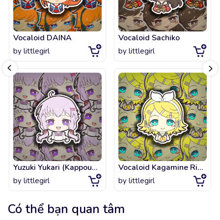
Vocaloid DAINA
Vocaloid Sachiko
by
littlegirl
by
littlegirl
Yuzuki Yukari (Kappougi Design)
Vocaloid Kagamine Rin (V2 Design)
by
littlegirl
by
littlegirl
Có thể bạn quan tâm