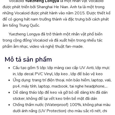
Vocaloid
Yuezheng Longya
là một nhân vật Vocaloid
được phát triển bởi Shanghai He Nian. Anh ta là một trong
những Vocaloid được phát hành vào năm 2015. Được thiết kế
để có giọng hát nam trưởng thành và đặc trưng bởi cách phát
âm tiếng Trung Quốc.
Yuezheng Longya đã trở thành một nhân vật phổ biến
trong cộng đồng Vocaloid và đã xuất hiện trong nhiều tác
phẩm âm nhạc, video và nghệ thuật fan-made.
Mô tả sản phẩm
Cấu tạo gồm 5 lớp: lớp màng cao cấp UV Anti, lớp mực
in, lớp decal PVC Vinyl, lớp keo , lớp đế bảo vệ keo
Ứng dụng: trang trí điện thoại, nón bảo hiểm, laptop, vali,
ps4, máy tính, laptop, macbook, tai nghe headphone,...
Dễ dàng tháo lớp đế keo và gỡ bỏ dễ dàng khi đã dán
sticker, không để lại vết keo trên bề mặt đã dán
Chống thấm nước (Waterproof) 100%, không phai màu
dưới ánh nắng (UV Protection) cho màu sắc rõ nét, chi