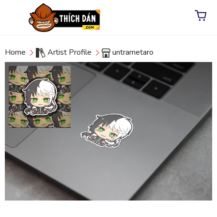
Home
Artist Profile
untrametaro