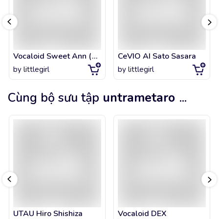
Vocaloid Sweet Ann (Taiwan Design [No Veil])
CeVIO AI Sato Sasara
by
littlegirl
by
littlegirl
Cùng bộ sưu tập
untrametaro
...
UTAU Hiro Shishiza
Vocaloid DEX