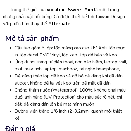
Trong thế giới của
vocaloid
,
Sweet Ann
là một trong
những nhân vật nổi tiếng. Cô được thiết kế bởi Taiwan Design
với phiên bản thay thế
Alternate
.
Mô tả sản phẩm
Cấu tạo gồm 5 lớp: lớp màng cao cấp UV Anti, lớp mực
in, lớp decal PVC Vinyl, lớp keo , lớp đế bảo vệ keo
Ứng dụng: trang trí điện thoại, nón bảo hiểm, laptop, vali,
ps4, máy tính, laptop, macbook, tai nghe headphone,...
Dễ dàng tháo lớp đế keo và gỡ bỏ dễ dàng khi đã dán
sticker, không để lại vết keo trên bề mặt đã dán
Chống thấm nước (Waterproof) 100%, không phai màu
dưới ánh nắng (UV Protection) cho màu sắc rõ nét, chi
tiết, dễ dàng dán lên bề mặt mình muốn
Đường viền trắng 1/8 inch (2-3.2mm) quanh mỗi thiết
kế
Đánh giá