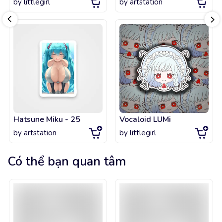
by
littlegirl
by
artstation
Hatsune Miku - 25
Vocaloid LUMi
by
artstation
by
littlegirl
Có thể bạn quan tâm