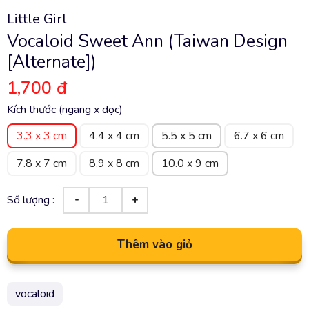
Little Girl
Vocaloid Sweet Ann (Taiwan Design
[Alternate])
1,700 đ
Kích thước (ngang x dọc)
3.3 x 3 cm
4.4 x 4 cm
5.5 x 5 cm
6.7 x 6 cm
7.8 x 7 cm
8.9 x 8 cm
10.0 x 9 cm
Số lượng :
Thêm vào giỏ
vocaloid