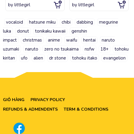
by
littlegirl
by
littlegirl
vocaloid
hatsune miku
chibi
dabbing
megurine
luka
donut
tonikaku kawaii
genshin
impact
christmas
anime
waifu
hentai
naruto
uzumaki
naruto
zero no tsukaima
nsfw
18+
tohoku
kiritan
ufo
alien
dr stone
tohoku itako
evangelion
GIỎ HÀNG
PRIVACY POLICY
REFUNDS & ADMENDENTS
TERM & CONDITIONS