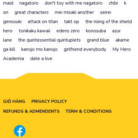
maid
nagatoro
don't toy with me nagatoro
chibi
k
on
great characters
mei misaki another
seirei
gensouki
attack on titan
takt op
the rising of the shield
hero
tonikaku kawaii
edens zero
konosuba
azur
lane
the quintessential quintuplets
grand blue
akame
ga kill
kanojo mo kanojo
girlfriend everybody
My Hero
Academia
date a live
GIỎ HÀNG
PRIVACY POLICY
REFUNDS & ADMENDENTS
TERM & CONDITIONS