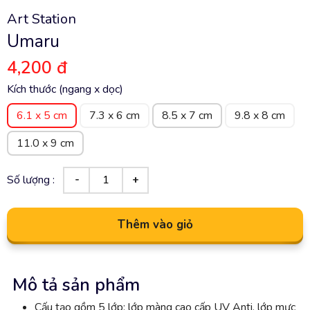
Art Station
Umaru
4,200 đ
Kích thước (ngang x dọc)
6.1 x 5 cm
7.3 x 6 cm
8.5 x 7 cm
9.8 x 8 cm
11.0 x 9 cm
Số lượng :
Thêm vào giỏ
Mô tả sản phẩm
Cấu tạo gồm 5 lớp: lớp màng cao cấp UV Anti, lớp mực