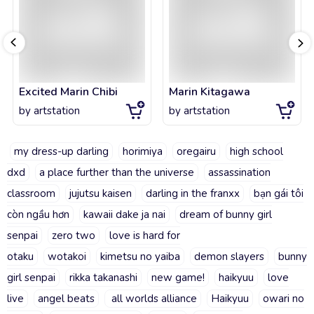
Excited Marin Chibi
Marin Kitagawa
by
artstation
by
artstation
my dress-up darling
horimiya
oregairu
high school
dxd
a place further than the universe
assassination
classroom
jujutsu kaisen
darling in the franxx
bạn gái tôi
còn ngầu hơn
kawaii dake ja nai
dream of bunny girl
senpai
zero two
love is hard for
otaku
wotakoi
kimetsu no yaiba
demon slayers
bunny
girl senpai
rikka takanashi
new game!
haikyuu
love
live
angel beats
all worlds alliance
Haikyuu
owari no