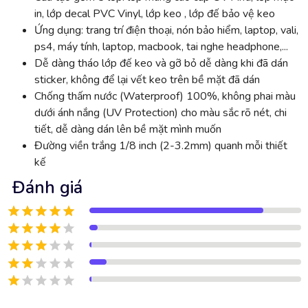
in, lớp decal PVC Vinyl, lớp keo , lớp đế bảo vệ keo
Ứng dụng: trang trí điện thoại, nón bảo hiểm, laptop, vali,
ps4, máy tính, laptop, macbook, tai nghe headphone,...
Dễ dàng tháo lớp đế keo và gỡ bỏ dễ dàng khi đã dán
sticker, không để lại vết keo trên bề mặt đã dán
Chống thấm nước (Waterproof) 100%, không phai màu
dưới ánh nắng (UV Protection) cho màu sắc rõ nét, chi
tiết, dễ dàng dán lên bề mặt mình muốn
Đường viền trắng 1/8 inch (2-3.2mm) quanh mỗi thiết
kế
Đánh giá