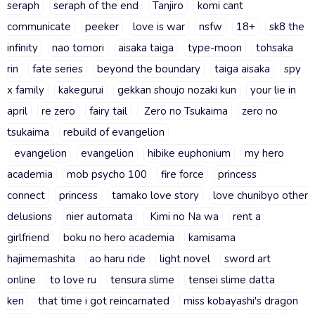
seraph
seraph of the end
Tanjiro
komi cant
communicate
peeker
love is war
nsfw
18+
sk8 the
infinity
nao tomori
aisaka taiga
type-moon
tohsaka
rin
fate series
beyond the boundary
taiga aisaka
spy
x family
kakegurui
gekkan shoujo nozaki kun
your lie in
april
re zero
fairy tail
Zero no Tsukaima
zero no
tsukaima
rebuild of evangelion
evangelion
evangelion
hibike euphonium
my hero
academia
mob psycho 100
fire force
princess
connect
princess
tamako love story
love chunibyo other
delusions
nier automata
Kimi no Na wa
rent a
girlfriend
boku no hero academia
kamisama
hajimemashita
ao haru ride
light novel
sword art
online
to love ru
tensura slime
tensei slime datta
ken
that time i got reincarnated
miss kobayashi's dragon