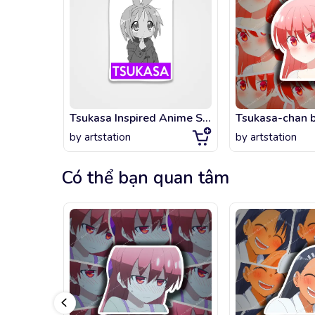
Tsukasa Inspired Anime Shirt 413
Tsukasa-chan b
by
artstation
by
artstation
Có thể bạn quan tâm