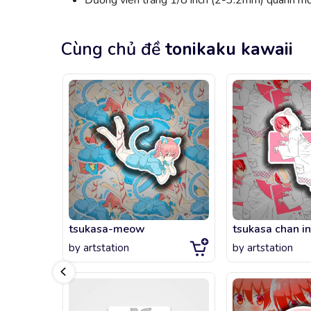
Đường viền trắng 1/8 inch (2-3.2mm) quanh mỗi
Cùng chủ đề
tonikaku kawaii
tsukasa-meow
tsukasa chan in
by
artstation
by
artstation