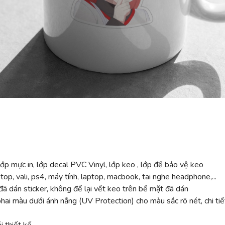
ớp mực in, lớp decal PVC Vinyl, lớp keo , lớp đế bảo vệ keo
top, vali, ps4, máy tính, laptop, macbook, tai nghe headphone,...
ã dán sticker, không để lại vết keo trên bề mặt đã dán
 màu dưới ánh nắng (UV Protection) cho màu sắc rõ nét, chi tiế