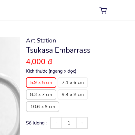
Art Station
Tsukasa Embarrass
4,000 đ
Kích thước (ngang x dọc)
5.9 x 5 cm
7.1 x 6 cm
8.3 x 7 cm
9.4 x 8 cm
10.6 x 9 cm
Số lượng :