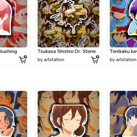
lushing
Tsukasa Shishio Dr. Stone
by
artstation
by
artstation