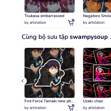
Tsukasa embarrassed
Nagatoro Smil
by
artstation
by
artstation
Cùng bộ sưu tập
swampysoup
Fire Force Tamaki new phone who dis
Uzaki-chan
by
artstation
by
artstation