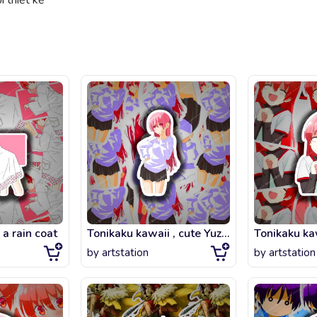
 thiết kế
 a rain coat
Tonikaku kawaii , cute Yuzaki Tsukasa fanart
by
artstation
by
artstation