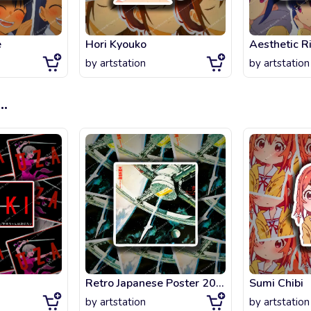
e
Hori Kyouko
Aesthetic R
by
artstation
by
artstation
...
Retro Japanese Poster 2001 A Space Odyssey
Sumi Chibi
by
artstation
by
artstation