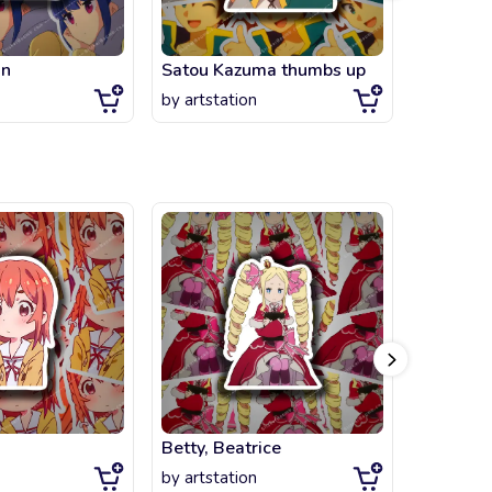
in
Satou Kazuma thumbs up
Classroo
by
artstation
by
artsta
Betty, Beatrice
oregairu
by
artstation
by
artsta