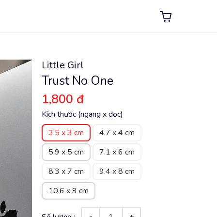
Little Girl
Trust No One
1,800 đ
Kích thước (ngang x dọc)
3.5 x 3 cm
4.7 x 4 cm
5.9 x 5 cm
7.1 x 6 cm
8.3 x 7 cm
9.4 x 8 cm
10.6 x 9 cm
Số lượng :