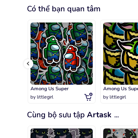
Có thể bạn quan tâm
Among Us Super
Among Us Supe
by
littlegirl
by
littlegirl
Cùng bộ sưu tập
Artask
...