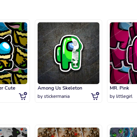
r Cute
Among Us Skeleton
MR. Pink
by
stickermania
by
littlegirl