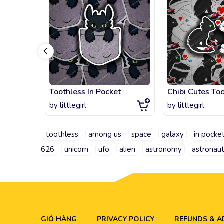
Toothless In Pocket
Chibi Cutes To
by
littlegirl
by
littlegirl
toothless
among us
space
galaxy
in pocke
626
unicorn
ufo
alien
astronomy
astronau
GIỎ HÀNG
PRIVACY POLICY
REFUNDS & 