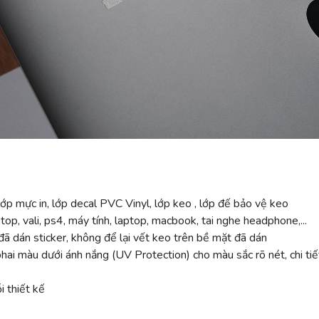
ớp mực in, lớp decal PVC Vinyl, lớp keo , lớp đế bảo vệ keo
top, vali, ps4, máy tính, laptop, macbook, tai nghe headphone,...
ã dán sticker, không để lại vết keo trên bề mặt đã dán
 màu dưới ánh nắng (UV Protection) cho màu sắc rõ nét, chi tiế
 thiết kế