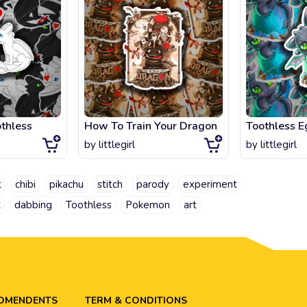
othless
How To Train Your Dragon
Toothless E
by
littlegirl
by
littlegirl
t
chibi
pikachu
stitch
parody
experiment
t
dabbing
Toothless
Pokemon
art
ADMENDENTS
TERM & CONDITIONS