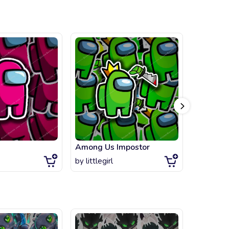
Among Us Impostor
Among U
by
littlegirl
by
sticke