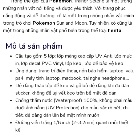
Trong thế giới của
Pokemon
, Trainer Selene là một trong
những nhân vật nổi tiếng và được yêu thích. Với trang phục
năng động và dễ thương, cô là một trong những nhân vật chính
trong trò chơi
Pokemon
Sun and Moon. Tuy nhiên, cô cũng là
một trong những nhân vật phổ biến trong thể loại
hentai
.
Mô tả sản phẩm
Cấu tạo gồm 5 lớp: lớp màng cao cấp UV Anti, lớp mực
in, lớp decal PVC Vinyl, lớp keo , lớp đế bảo vệ keo
Ứng dụng: trang trí điện thoại, nón bảo hiểm, laptop, vali,
ps4, máy tính, laptop, macbook, tai nghe headphone,...
Dễ dàng tháo lớp đế keo và gỡ bỏ dễ dàng khi đã dán
sticker, không để lại vết keo trên bề mặt đã dán
Chống thấm nước (Waterproof) 100%, không phai màu
dưới ánh nắng (UV Protection) cho màu sắc rõ nét, chi
tiết, dễ dàng dán lên bề mặt mình muốn
Đường viền trắng 1/8 inch (2-3.2mm) quanh mỗi thiết
kế