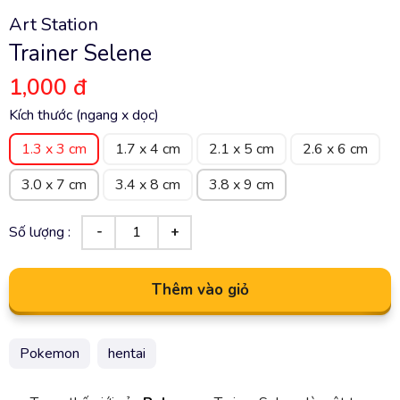
Art Station
Trainer Selene
1,000 đ
Kích thước (ngang x dọc)
1.3 x 3 cm
1.7 x 4 cm
2.1 x 5 cm
2.6 x 6 cm
3.0 x 7 cm
3.4 x 8 cm
3.8 x 9 cm
Số lượng :
Thêm vào giỏ
Pokemon
hentai