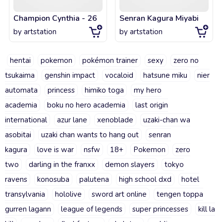
Champion Cynthia - 26
Senran Kagura Miyabi
by
artstation
by
artstation
hentai
pokemon
pokémon trainer
sexy
zero no
tsukaima
genshin impact
vocaloid
hatsune miku
nier
automata
princess
himiko toga
my hero
academia
boku no hero academia
last origin
international
azur lane
xenoblade
uzaki-chan wa
asobitai
uzaki chan wants to hang out
senran
kagura
love is war
nsfw
18+
Pokemon
zero
two
darling in the franxx
demon slayers
tokyo
ravens
konosuba
palutena
high school dxd
hotel
transylvania
hololive
sword art online
tengen toppa
gurren lagann
league of legends
super princesses
kill la