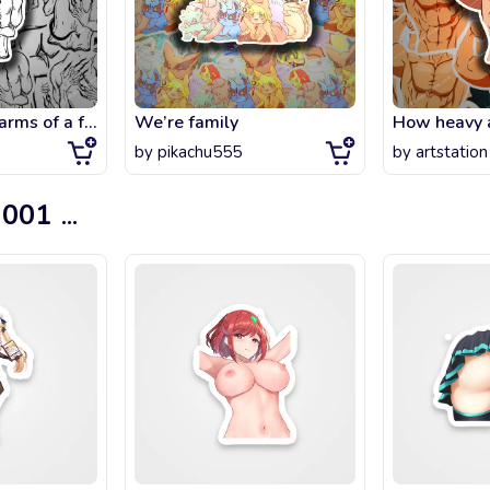
Man imp in the arms of a female demon.
We’re family
by
pikachu555
by
artstation
 001
...