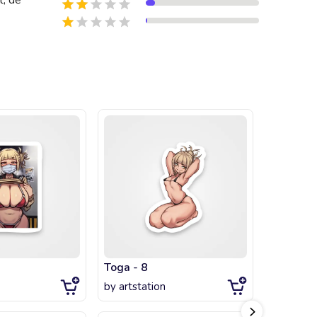
t, dễ
Toga - 8
Toga
by
artstation
by
artsta