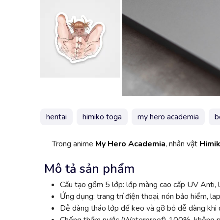
hentai
himiko toga
my hero academia
b
Trong anime
My Hero Academia
, nhân vật
Himi
Mô tả sản phẩm
Cấu tạo gồm 5 lớp: lớp màng cao cấp UV Anti, l
Ứng dụng: trang trí điện thoại, nón bảo hiểm, lap
Dễ dàng tháo lớp đế keo và gỡ bỏ dễ dàng khi đ