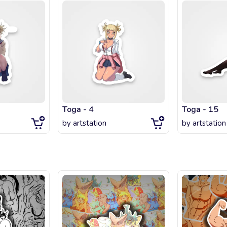
Toga - 4
Toga - 15
by
artstation
by
artstation