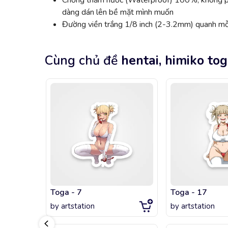
Chống thấm nước (Waterproof) 100%, không phai
dàng dán lên bề mặt mình muốn
Đường viền trắng 1/8 inch (2-3.2mm) quanh mỗi
Cùng chủ đề
hentai, himiko to
Toga - 7
Toga - 17
by
artstation
by
artstation