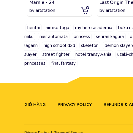
Marnie - 24
Last Origin The
by
artstation
by
artstation
hentai
himiko toga
my hero academia
boku n
miku
nier automata
princess
senran kagura
p
lagann
high school dxd
skeleton
demon slayer
slayer
street fighter
hotel transylvania
uzaki-c
princesses
final fantasy
GIỎ HÀNG
PRIVACY POLICY
REFUNDS & 