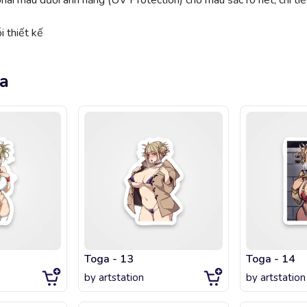
 màu dưới ánh nắng (UV Protection) cho màu sắc rõ nét, chi tiế
 thiết kế
ga
Toga - 13
Toga - 14
by
artstation
by
artstation