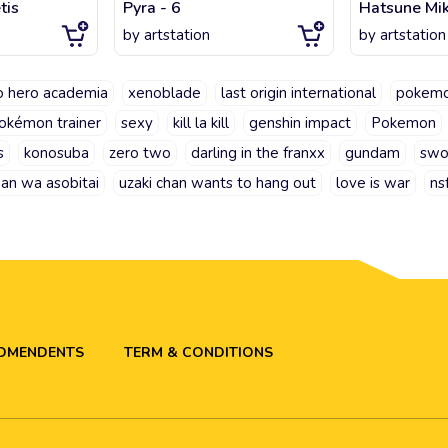
tis
Pyra - 6
Hatsune Mi
by
artstation
by
artstation
o hero academia
xenoblade
last origin international
pokem
okémon trainer
sexy
kill la kill
genshin impact
Pokemon
s
konosuba
zero two
darling in the franxx
gundam
swor
han wa asobitai
uzaki chan wants to hang out
love is war
ns
ADMENDENTS
TERM & CONDITIONS