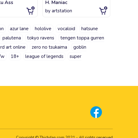
ku Ass
H. Maniac
Pyra - 3
by
artstation
by
artsta
on
azur lane
hololive
vocaloid
hatsune
palutena
tokyo ravens
tengen toppa gurren
d art online
zero no tsukaima
goblin
fw
18+
league of legends
super
Copyright © Thichdan.com 2021 - All rights reserved