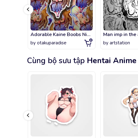
Adorable Kaine Boobs Nier Replicant Remake 2021
by
otakuparadise
by
artstation
Cùng bộ sưu tập
Hentai Anime