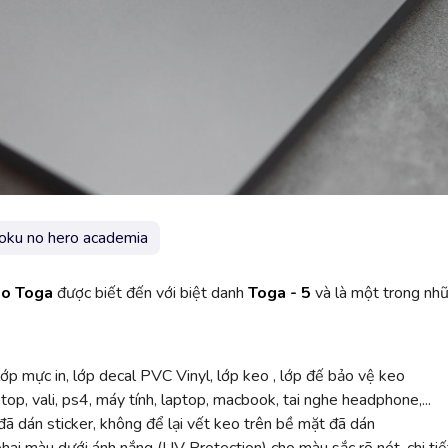
oku no hero academia
ko Toga
được biết đến với biệt danh
Toga - 5
và là một trong nhữ
ớp mực in, lớp decal PVC Vinyl, lớp keo , lớp đế bảo vệ keo
top, vali, ps4, máy tính, laptop, macbook, tai nghe headphone,...
ã dán sticker, không để lại vết keo trên bề mặt đã dán