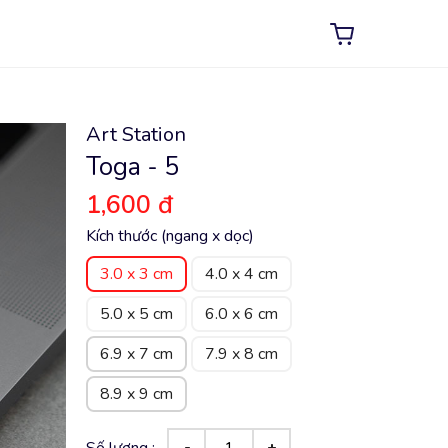
Art Station
Toga - 5
1,600 đ
Kích thước (ngang x dọc)
3.0 x 3 cm
4.0 x 4 cm
5.0 x 5 cm
6.0 x 6 cm
6.9 x 7 cm
7.9 x 8 cm
8.9 x 9 cm
Số lượng :