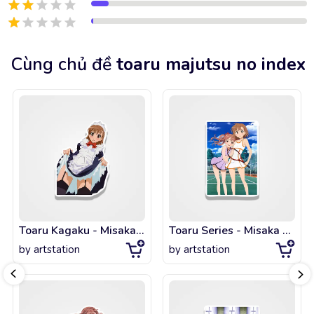
Cùng chủ đề
toaru majutsu no index
Toaru Kagaku - Misaka Mikoto - Maid
Toaru Series - Misaka Mikoto & Shirai Kuroko
by
artstation
by
artstation