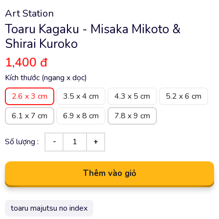
Art Station
Toaru Kagaku - Misaka Mikoto &
Shirai Kuroko
1,400 đ
Kích thước (ngang x dọc)
2.6 x 3 cm
3.5 x 4 cm
4.3 x 5 cm
5.2 x 6 cm
6.1 x 7 cm
6.9 x 8 cm
7.8 x 9 cm
Số lượng :
Thêm vào giỏ
toaru majutsu no index