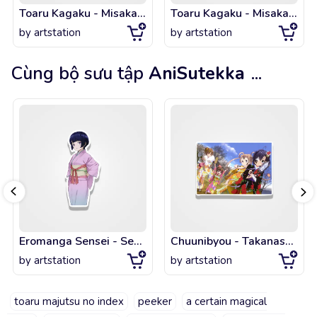
Toaru Kagaku - Misaka Mikoto & Shirai Kuroko
Toaru Kagaku - Misaka Mikoto
by
artstation
by
artstation
Cùng bộ sưu tập
AniSutekka
...
Eromanga Sensei - Senju Muramasa - Kimono
Chuunibyou - Takanashi Rikka, Dekomori Sanae, Nibutani Shinka - Kimono
by
artstation
by
artstation
toaru majutsu no index
peeker
a certain magical