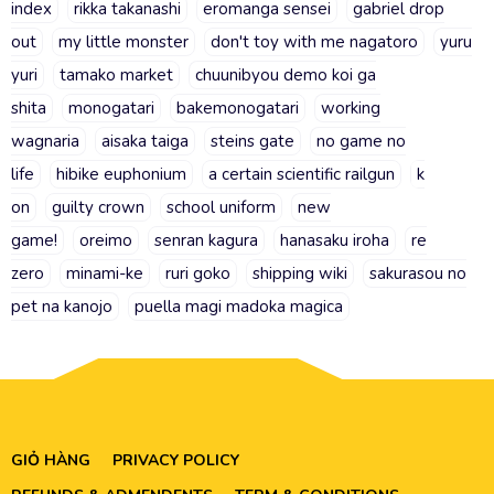
index
rikka takanashi
eromanga sensei
gabriel drop
out
my little monster
don't toy with me nagatoro
yuru
yuri
tamako market
chuunibyou demo koi ga
shita
monogatari
bakemonogatari
working
wagnaria
aisaka taiga
steins gate
no game no
life
hibike euphonium
a certain scientific railgun
k
on
guilty crown
school uniform
new
game!
oreimo
senran kagura
hanasaku iroha
re
zero
minami-ke
ruri goko
shipping wiki
sakurasou no
pet na kanojo
puella magi madoka magica
GIỎ HÀNG
PRIVACY POLICY