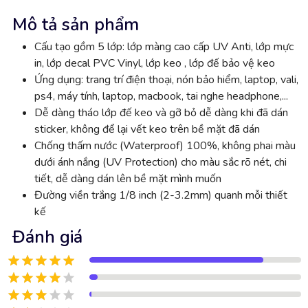
Mô tả sản phẩm
Cấu tạo gồm 5 lớp: lớp màng cao cấp UV Anti, lớp mực
in, lớp decal PVC Vinyl, lớp keo , lớp đế bảo vệ keo
Ứng dụng: trang trí điện thoại, nón bảo hiểm, laptop, vali,
ps4, máy tính, laptop, macbook, tai nghe headphone,...
Dễ dàng tháo lớp đế keo và gỡ bỏ dễ dàng khi đã dán
sticker, không để lại vết keo trên bề mặt đã dán
Chống thấm nước (Waterproof) 100%, không phai màu
dưới ánh nắng (UV Protection) cho màu sắc rõ nét, chi
tiết, dễ dàng dán lên bề mặt mình muốn
Đường viền trắng 1/8 inch (2-3.2mm) quanh mỗi thiết
kế
Đánh giá