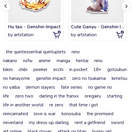
Hu tao - Genshin Impact
Cute Ganyu - Genshin Impact
by
artstation
by
artstation
the quintessential quintuplets
nino
nakano
nsfw
anime
manga
hentai
nino
bikini
chibi
peeker
ecchi
in pocket
18+
gotoubun
no hanayome
genshin impact
zero no tsukaima
kimetsu
no yaiba
demon slayers
fate series
no game no
life
zero two
darling in the franxx
oregairu
starting
life in another world
re zero
that time i got
reincarnated
love is war
konosuba
the promised
neverland
my dress-up darling
rent a girlfriend
sword
art online
black clover
attack on titan
bunny girl