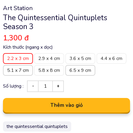
Art Station
The Quintessential Quintuplets
Season 3
1,300 đ
Kích thước (ngang x dọc)
2.2 x 3 cm
2.9 x 4 cm
3.6 x 5 cm
4.4 x 6 cm
5.1 x 7 cm
5.8 x 8 cm
6.5 x 9 cm
Số lượng :
Thêm vào giỏ
the quintessential quintuplets