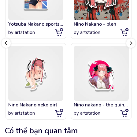
Yotsuba Nakano sports uniform
Nino Nakano - bleh
by
artstation
by
artstation
Nino Nakano neko girl
Nino nakano - the quintessential quintuplets
by
artstation
by
artstation
Có thể bạn quan tâm