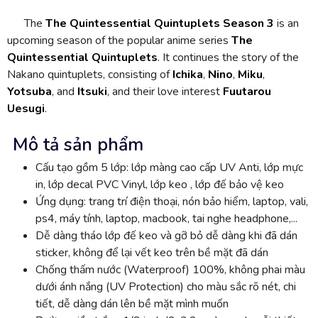
The
The Quintessential Quintuplets Season 3
is an
upcoming season of the popular anime series
The
Quintessential Quintuplets
. It continues the story of the
Nakano quintuplets, consisting of
Ichika
,
Nino
,
Miku
,
Yotsuba
, and
Itsuki
, and their love interest
Fuutarou
Uesugi
.
Mô tả sản phẩm
Cấu tạo gồm 5 lớp: lớp màng cao cấp UV Anti, lớp mực
in, lớp decal PVC Vinyl, lớp keo , lớp đế bảo vệ keo
Ứng dụng: trang trí điện thoại, nón bảo hiểm, laptop, vali,
ps4, máy tính, laptop, macbook, tai nghe headphone,...
Dễ dàng tháo lớp đế keo và gỡ bỏ dễ dàng khi đã dán
sticker, không để lại vết keo trên bề mặt đã dán
Chống thấm nước (Waterproof) 100%, không phai màu
dưới ánh nắng (UV Protection) cho màu sắc rõ nét, chi
tiết, dễ dàng dán lên bề mặt mình muốn