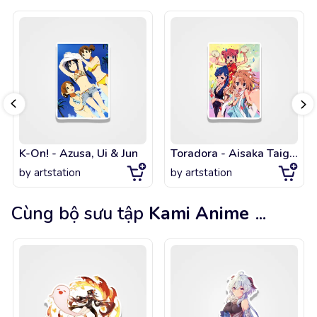
K-On! - Azusa, Ui & Jun
Toradora - Aisaka Taiga, Kawashima Ami, Kushieda Minori - Party
by
artstation
by
artstation
Cùng bộ sưu tập
Kami Anime
...