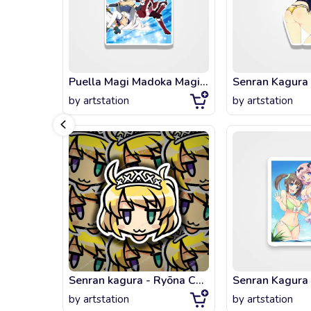
Puella Magi Madoka Magica - Kyouko & Sayaka
by
artstation
by
artstation
Senran kagura - Ryōna Chibi
by
artstation
by
artstation