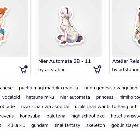
Nier Automata 2B - 11
Atelier Reis
by
artstation
by
artstation
panese
puella magi madoka magica
neon genesis evangelion
vocaloid
hatsune miku
nier automata
princess
himiko to
oblade
uzaki-chan wa asobitai
uzaki chan wants to hang out
ravens
konosuba
palutena
high school dxd
hotel transyl
s
kill la kill
gundam
final fantasy
skeleton
goblin slayer