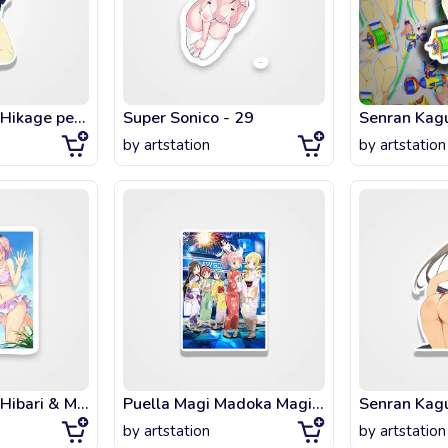
Senran Kagura Hikage peach butt
Super Sonico - 29
Senran Kagu
by
artstation
by
artstation
Senran Kagura Hibari & Minori - 2
Puella Magi Madoka Magica - Group - Kimono
by
artstation
by
artstation