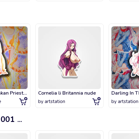
Cute Onna Shinkan Priestess Goblin Slayer Hentai
Cornelia li Britannia nude
Darling In 
e
by
artstation
by
artstation
 001
...