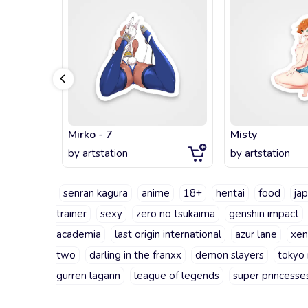
Mirko - 7
Misty
by
artstation
by
artstation
senran kagura
anime
18+
hentai
food
ja
trainer
sexy
zero no tsukaima
genshin impact
academia
last origin international
azur lane
xen
two
darling in the franxx
demon slayers
tokyo 
gurren lagann
league of legends
super princesse