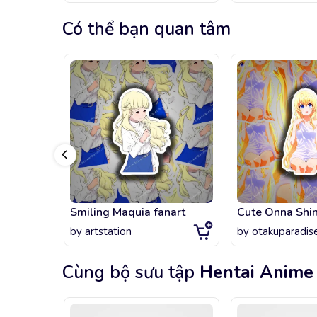
Có thể bạn quan tâm
Smiling Maquia fanart
by
artstation
by
otakuparadis
Cùng bộ sưu tập
Hentai Anime