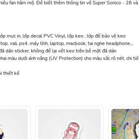
nhiều fan hâm mộ. Để biết thêm thông tin về Super Sonico - 28 và
ớp mực in, lớp decal PVC Vinyl, lớp keo , lớp đế bảo vệ keo
top, vali, ps4, máy tính, laptop, macbook, tai nghe headphone,...
ã dán sticker, không để lại vết keo trên bề mặt đã dán
 màu dưới ánh nắng (UV Protection) cho màu sắc rõ nét, chi tiế
 thiết kế