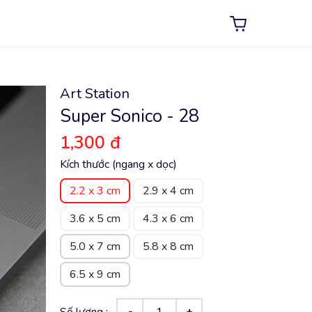
Art Station
Super Sonico - 28
1,300 đ
Kích thước (ngang x dọc)
2.2 x 3 cm
2.9 x 4 cm
3.6 x 5 cm
4.3 x 6 cm
5.0 x 7 cm
5.8 x 8 cm
6.5 x 9 cm
Số lượng :