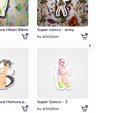
ra Hibari Bikini
Super sonico - army
by
artstation
by
artsta
Senran Kagura Homura peach butt
Super Sonico - 2
by
artstation
by
artsta