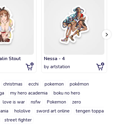
alin Stout
Nessa - 4
May - 11
by
artstation
by
artsta
christmas
ecchi
pokemon
pokémon
ga
my hero academia
boku no hero
love is war
nsfw
Pokemon
zero
vania
hololive
sword art online
tengen toppa
street fighter