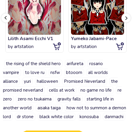
Lilith Asami Ecchi V1
Yumeko Jabami-Pace
by
artstation
by
artstation
the rising of the shield hero
arifureta
rosario
vampire
to love ru
nsfw
btooom
all worlds
alliance
yuri
halloween
Promised Neverland
the
promised neverland
cells at work
no game no life
re
zero
zero no tsukaima
gravity falls
starting life in
another world
aisaka taiga
how not to summon a demon
lord
dr stone
black white color
konosuba
danmachi