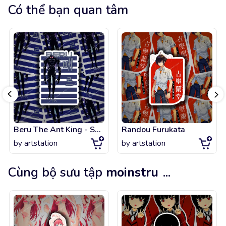
Có thể bạn quan tâm
Beru The Ant King - Solo Leveling
Randou Furukata
by
artstation
by
artstation
Cùng bộ sưu tập
moinstru
...