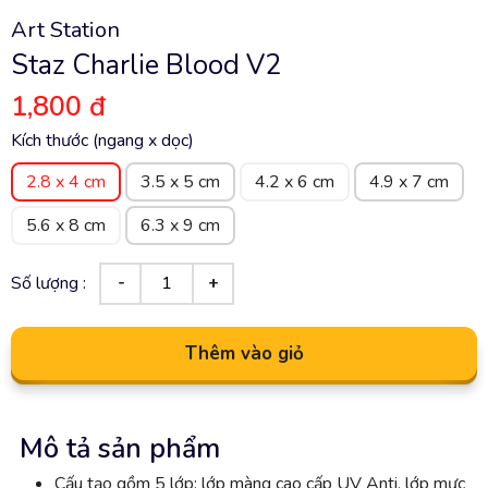
Art Station
Staz Charlie Blood V2
1,800 đ
Kích thước (ngang x dọc)
2.8 x 4 cm
3.5 x 5 cm
4.2 x 6 cm
4.9 x 7 cm
5.6 x 8 cm
6.3 x 9 cm
Số lượng :
Thêm vào giỏ
Mô tả sản phẩm
Cấu tạo gồm 5 lớp: lớp màng cao cấp UV Anti, lớp mực