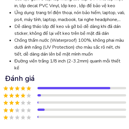
in, lớp decal PVC Vinyl, lớp keo , lớp đế bảo vệ keo
Ứng dụng: trang trí điện thoại, nón bảo hiểm, laptop, vali,
ps4, máy tính, laptop, macbook, tai nghe headphone,...
Dễ dàng tháo lớp đế keo và gỡ bỏ dễ dàng khi đã dán
sticker, không để lại vết keo trên bề mặt đã dán
Chống thấm nước (Waterproof) 100%, không phai màu
dưới ánh nắng (UV Protection) cho màu sắc rõ nét, chi
tiết, dễ dàng dán lên bề mặt mình muốn
Đường viền trắng 1/8 inch (2-3.2mm) quanh mỗi thiết
kế
Đánh giá