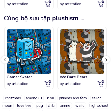
by
artstation
by
artstation
Cùng bộ sưu tập
plushism
...
Gamer Skater
We Bare Bears
by
artstation
by
artstation
christmas
among us
k on
phineas and ferb
sailor
moon
love live
pug
chibi
anime
waifu
high school