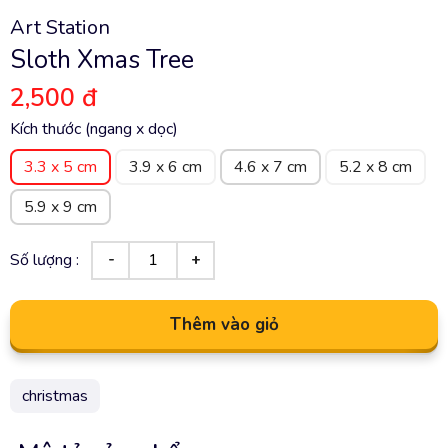
Art Station
Sloth Xmas Tree
2,500 đ
Kích thước (ngang x dọc)
3.3 x 5 cm
3.9 x 6 cm
4.6 x 7 cm
5.2 x 8 cm
5.9 x 9 cm
Số lượng :
Thêm vào giỏ
christmas