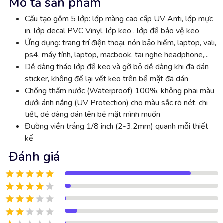
Mô tả sản phẩm
Cấu tạo gồm 5 lớp: lớp màng cao cấp UV Anti, lớp mực
in, lớp decal PVC Vinyl, lớp keo , lớp đế bảo vệ keo
Ứng dụng: trang trí điện thoại, nón bảo hiểm, laptop, vali,
ps4, máy tính, laptop, macbook, tai nghe headphone,...
Dễ dàng tháo lớp đế keo và gỡ bỏ dễ dàng khi đã dán
sticker, không để lại vết keo trên bề mặt đã dán
Chống thấm nước (Waterproof) 100%, không phai màu
dưới ánh nắng (UV Protection) cho màu sắc rõ nét, chi
tiết, dễ dàng dán lên bề mặt mình muốn
Đường viền trắng 1/8 inch (2-3.2mm) quanh mỗi thiết
kế
Đánh giá