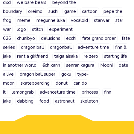
dxd
we bare bears
beyond the
boundary
oreimo
sushi
game
cartoon
pepe the
frog
meme
megurine luka
vocaloid
starwar
star
war
logo
stitch
experiment
626
chunibyo
delusions
ecchi
fate grand order
fate
series
dragon ball
dragonball
adventure time
finn &
jake
rent a girlfriend
taiga aisaka
re zero
starting life
in another world
ếch xanh
senran kagura
Mooni
date
a live
dragon ball super
goku
type-
moon
skateboarding
donut
can do
it
lemongrab
advanceture time
princess
finn
jake
dabbing
food
astronaut
skeleton