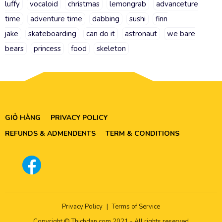
luffy
vocaloid
christmas
lemongrab
advanceture
time
adventure time
dabbing
sushi
finn
jake
skateboarding
can do it
astronaut
we bare
bears
princess
food
skeleton
GIỎ HÀNG
PRIVACY POLICY
REFUNDS & ADMENDENTS
TERM & CONDITIONS
Privacy Policy
|
Terms of Service
Copyright © Thichdan.com 2021 - All rights reserved