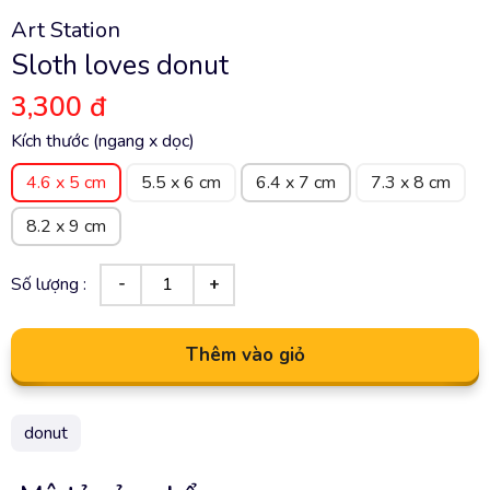
Art Station
Sloth loves donut
3,300 đ
Kích thước (ngang x dọc)
4.6 x 5 cm
5.5 x 6 cm
6.4 x 7 cm
7.3 x 8 cm
8.2 x 9 cm
Số lượng :
Thêm vào giỏ
donut