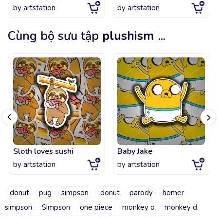
by
artstation
by
artstation
Cùng bộ sưu tập
plushism
...
Sloth loves sushi
Baby Jake
by
artstation
by
artstation
donut
pug
simpson
donut
parody
homer
simpson
Simpson
one piece
monkey d
monkey d