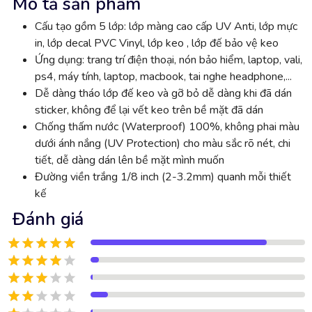
Mô tả sản phẩm
Cấu tạo gồm 5 lớp: lớp màng cao cấp UV Anti, lớp mực
in, lớp decal PVC Vinyl, lớp keo , lớp đế bảo vệ keo
Ứng dụng: trang trí điện thoại, nón bảo hiểm, laptop, vali,
ps4, máy tính, laptop, macbook, tai nghe headphone,...
Dễ dàng tháo lớp đế keo và gỡ bỏ dễ dàng khi đã dán
sticker, không để lại vết keo trên bề mặt đã dán
Chống thấm nước (Waterproof) 100%, không phai màu
dưới ánh nắng (UV Protection) cho màu sắc rõ nét, chi
tiết, dễ dàng dán lên bề mặt mình muốn
Đường viền trắng 1/8 inch (2-3.2mm) quanh mỗi thiết
kế
Đánh giá