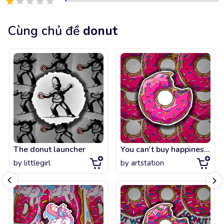
Cùng chủ đề
donut
The donut launcher
You can't buy happiness, but you can buy DONUTS.
by
littlegirl
by
artstation