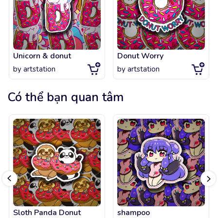
Unicorn & donut
Donut Worry
by
artstation
by
artstation
Có thể bạn quan tâm
Sloth Panda Donut
shampoo