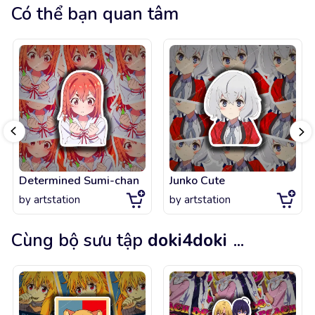
Có thể bạn quan tâm
Determined Sumi-chan
Junko Cute
by
artstation
by
artstation
Cùng bộ sưu tập
doki4doki
...