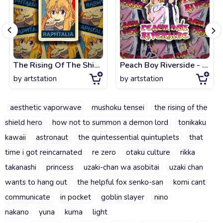
The Rising Of The Shield Hero - Raphtalia Poster
Peach Boy Riverside - Sally x Mikoto
by
artstation
by
artstation
aesthetic vaporwave
mushoku tensei
the rising of the
shield hero
how not to summon a demon lord
tonikaku
kawaii
astronaut
the quintessential quintuplets
that
time i got reincarnated
re zero
otaku culture
rikka
takanashi
princess
uzaki-chan wa asobitai
uzaki chan
wants to hang out
the helpful fox senko-san
komi cant
communicate
in pocket
goblin slayer
nino
nakano
yuna
kuma
light