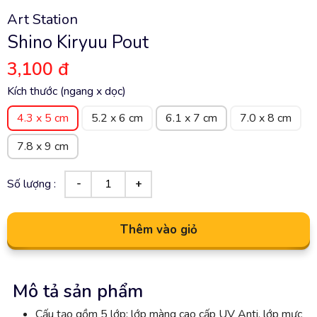
Art Station
Shino Kiryuu Pout
3,100 đ
Kích thước (ngang x dọc)
4.3 x 5 cm
5.2 x 6 cm
6.1 x 7 cm
7.0 x 8 cm
7.8 x 9 cm
Số lượng :
Thêm vào giỏ
Mô tả sản phẩm
Cấu tạo gồm 5 lớp: lớp màng cao cấp UV Anti, lớp mực