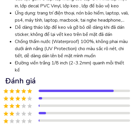
in, lớp decal PVC Vinyl, lớp keo , lớp đế bảo vệ keo
Ứng dụng: trang trí điện thoại, nón bảo hiểm, laptop, vali,
ps4, máy tính, laptop, macbook, tai nghe headphone,...
Dễ dàng tháo lớp đế keo và gỡ bỏ dễ dàng khi đã dán
sticker, không để lại vết keo trên bề mặt đã dán
Chống thấm nước (Waterproof) 100%, không phai màu
dưới ánh nắng (UV Protection) cho màu sắc rõ nét, chi
tiết, dễ dàng dán lên bề mặt mình muốn
Đường viền trắng 1/8 inch (2-3.2mm) quanh mỗi thiết
kế
Đánh giá