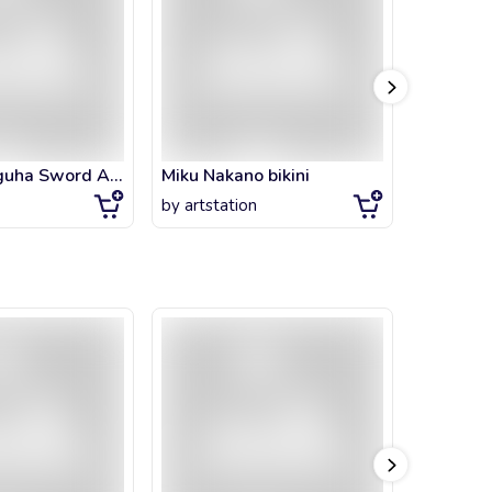
Kirigaya Suguha Sword Art Online Anime Girl waifu hot
Miku Nakano bikini
Aila Jyr
by
artstation
by
artsta