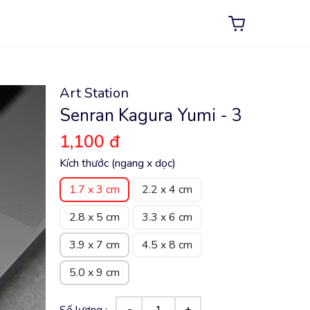
Art Station
Senran Kagura Yumi - 3
1,100 đ
Kích thước (ngang x dọc)
1.7 x 3 cm
2.2 x 4 cm
2.8 x 5 cm
3.3 x 6 cm
3.9 x 7 cm
4.5 x 8 cm
5.0 x 9 cm
Số lượng :