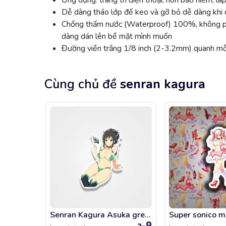
Ứng dụng: trang trí điện thoại, nón bảo hiểm, lap
Dễ dàng tháo lớp đế keo và gỡ bỏ dễ dàng khi đ
Chống thấm nước (Waterproof) 100%, không phai
dàng dán lên bề mặt mình muốn
Đường viền trắng 1/8 inch (2-3.2mm) quanh mỗi
Cùng chủ đề
senran kagura
Senran Kagura Asuka green bikini