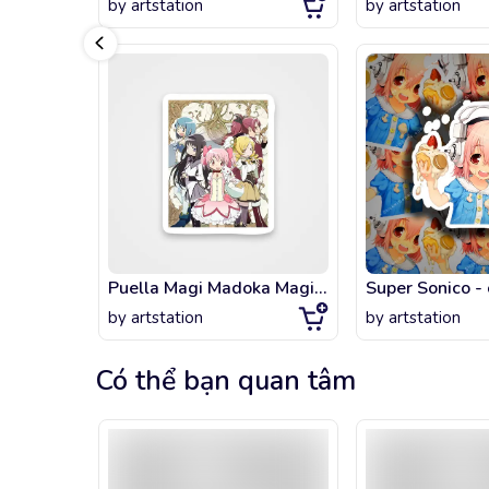
by
artstation
by
artstation
Puella Magi Madoka Magica Anime
by
artstation
by
artstation
Có thể bạn quan tâm