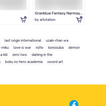
Granblue Fantasy Narmaya - 5
Smash Gi
by
artstation
by
artsta
last origin international
uzaki-chan wa
 miku
love is war
nsfw
konosuba
demon
la kill
zero two
darling in the
a
boku no hero academia
sword art