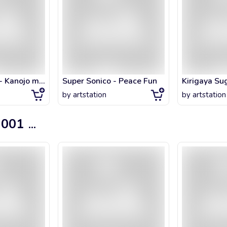
Nagisa Minase - Kanojo mo Kanojo
Super Sonico - Peace Fun
by
artstation
by
artstation
 001
...