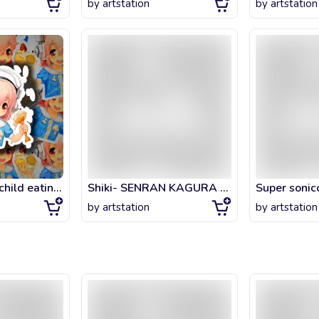
by
artstation
by
artstation
Super Sonico - child eating ice Cream
Shiki- SENRAN KAGURA NINJA FLASH
Super sonic
by
artstation
by
artstation