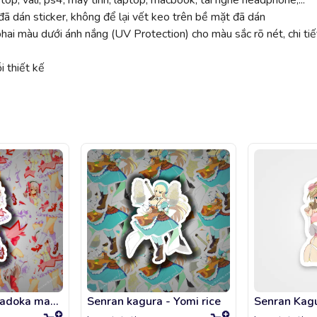
top, vali, ps4, máy tính, laptop, macbook, tai nghe headphone,...
ã dán sticker, không để lại vết keo trên bề mặt đã dán
 màu dưới ánh nắng (UV Protection) cho màu sắc rõ nét, chi tiế
 thiết kế
Super sonico madoka magica
Senran kagura - Yomi rice
Senran Kag