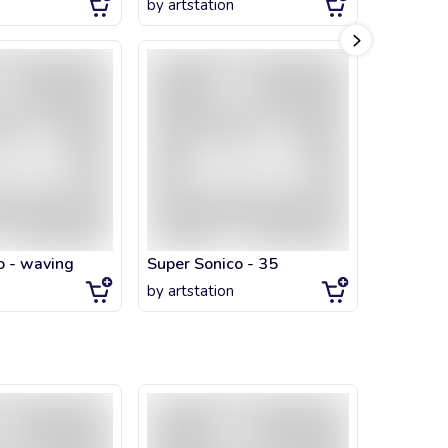
by
artstation
by
artsta
o - waving
Super Sonico - 35
by
artstation
by
artsta