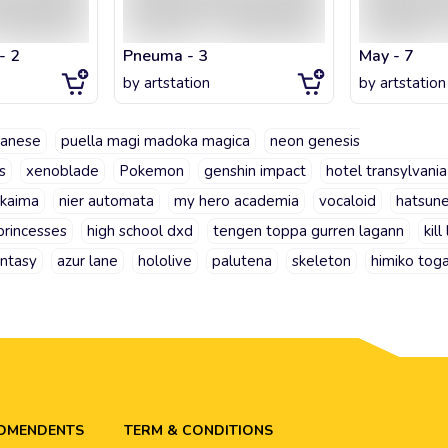
- 2
Pneuma - 3
May - 7
by
artstation
by
artstation
panese
puella magi madoka magica
neon genesis
s
xenoblade
Pokemon
genshin impact
hotel transylvania
ukaima
nier automata
my hero academia
vocaloid
hatsune
princesses
high school dxd
tengen toppa gurren lagann
kill 
antasy
azur lane
hololive
palutena
skeleton
himiko tog
ADMENDENTS
TERM & CONDITIONS