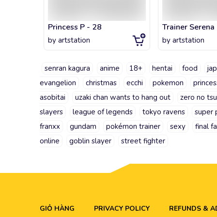
Princess P - 28
Trainer Serena 
by
artstation
by
artstation
senran kagura
anime
18+
hentai
food
ja
evangelion
christmas
ecchi
pokemon
princes
asobitai
uzaki chan wants to hang out
zero no ts
slayers
league of legends
tokyo ravens
super 
franxx
gundam
pokémon trainer
sexy
final f
online
goblin slayer
street fighter
GIỎ HÀNG
PRIVACY POLICY
REFUNDS & 