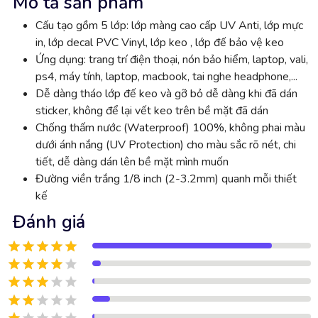
Mô tả sản phẩm
Cấu tạo gồm 5 lớp: lớp màng cao cấp UV Anti, lớp mực
in, lớp decal PVC Vinyl, lớp keo , lớp đế bảo vệ keo
Ứng dụng: trang trí điện thoại, nón bảo hiểm, laptop, vali,
ps4, máy tính, laptop, macbook, tai nghe headphone,...
Dễ dàng tháo lớp đế keo và gỡ bỏ dễ dàng khi đã dán
sticker, không để lại vết keo trên bề mặt đã dán
Chống thấm nước (Waterproof) 100%, không phai màu
dưới ánh nắng (UV Protection) cho màu sắc rõ nét, chi
tiết, dễ dàng dán lên bề mặt mình muốn
Đường viền trắng 1/8 inch (2-3.2mm) quanh mỗi thiết
kế
Đánh giá