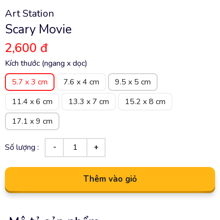
Art Station
Scary Movie
2,600 đ
Kích thước (ngang x dọc)
5.7 x 3 cm
7.6 x 4 cm
9.5 x 5 cm
11.4 x 6 cm
13.3 x 7 cm
15.2 x 8 cm
17.1 x 9 cm
Số lượng :
Thêm vào giỏ