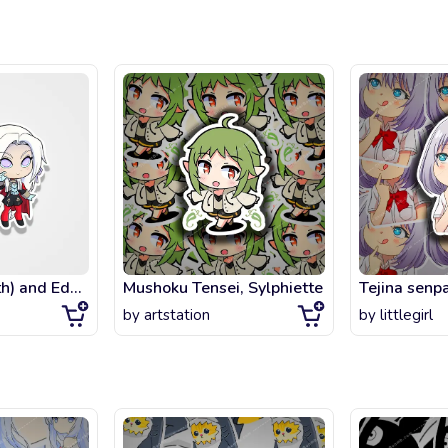
Byleth (M!Byleth) and Edelgard - Fire Emblem Three Houses - Chibi Cuties
Mushoku Tensei, Sylphiette
Tejina senpa
by
artstation
by
littlegirl