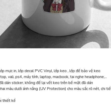
ớp mực in, lớp decal PVC Vinyl, lớp keo , lớp đế bảo vệ keo
top, vali, ps4, máy tính, laptop, macbook, tai nghe headphone,...
ã dán sticker, không để lại vết keo trên bề mặt đã dán
 màu dưới ánh nắng (UV Protection) cho màu sắc rõ nét, chi tiế
 thiết kế