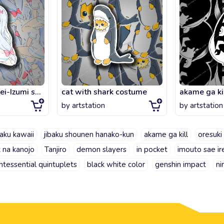
Eromanga sensei-Izumi sagiri
cat with shark costume
akame ga kil
by
artstation
by
artstation
aku kawaii
jibaku shounen hanako-kun
akame ga kill
oresuki
 na kanojo
Tanjiro
demon slayers
in pocket
imouto sae ire
ntessential quintuplets
black white color
genshin impact
ni