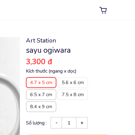
Art Station
sayu ogiwara
3,300 đ
Kích thước (ngang x dọc)
4.7 x 5 cm
5.6 x 6 cm
6.5 x 7 cm
7.5 x 8 cm
8.4 x 9 cm
Số lượng :