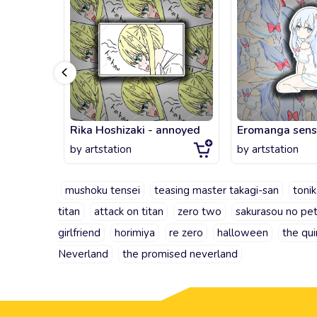
Rika Hoshizaki - annoyed
by
artstation
by
artstation
mushoku tensei
teasing master takagi-san
tonik
titan
attack on titan
zero two
sakurasou no pet
girlfriend
horimiya
re zero
halloween
the qui
Neverland
the promised neverland