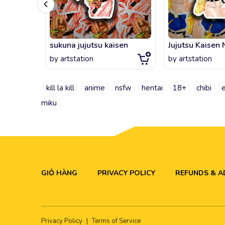
sukuna jujutsu kaisen
Jujutsu Kaisen
by
artstation
by
artstation
kill la kill
anime
nsfw
hentai
18+
chibi
e
miku
GIỎ HÀNG
PRIVACY POLICY
REFUNDS & 
Privacy Policy
|
Terms of Service