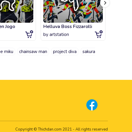
en Jogo
Helluva Boss Fizzarolli
Toji Fus
by
artstation
by
artsta
ne miku
chainsaw man
project diva
sakura
Copyright © Thichdan.com 2021 - All rights reserved