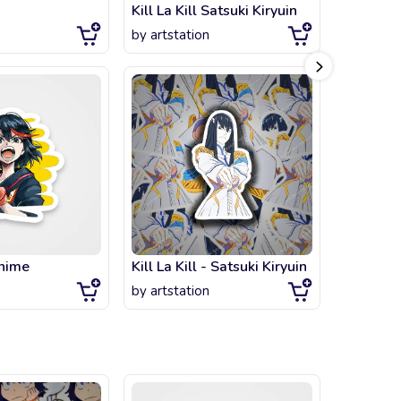
i
Kill La Kill Satsuki Kiryuin
Ryuko Fi
by
artstation
by
artsta
Anime
Kill La Kill - Satsuki Kiryuin
by
artstation
by
artsta