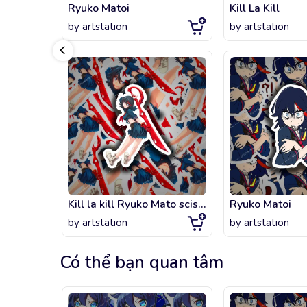
Ryuko Matoi
Kill La Kill
by
artstation
by
artstation
Kill la kill Ryuko Mato scissor blade
Ryuko Matoi
by
artstation
by
artstation
Có thể bạn quan tâm