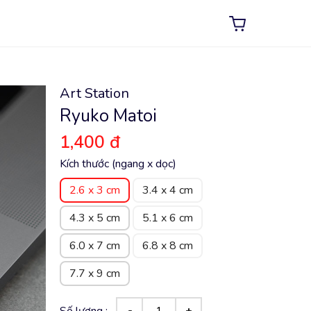
Art Station
Ryuko Matoi
1,400 đ
Kích thước (ngang x dọc)
2.6 x 3 cm
3.4 x 4 cm
4.3 x 5 cm
5.1 x 6 cm
6.0 x 7 cm
6.8 x 8 cm
7.7 x 9 cm
Số lượng :