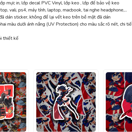
ớp mực in, lớp decal PVC Vinyl, lớp keo , lớp đế bảo vệ keo
top, vali, ps4, máy tính, laptop, macbook, tai nghe headphone,...
ã dán sticker, không để lại vết keo trên bề mặt đã dán
 màu dưới ánh nắng (UV Protection) cho màu sắc rõ nét, chi tiế
 thiết kế