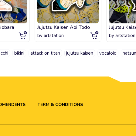
 Nobara
Jujutsu Kaisen Aoi Todo
Jujutsu Kais
by
artstation
by
artstation
cchi
bikini
attack on titan
jujutsu kaisen
vocaloid
hatsu
ADMENDENTS
TERM & CONDITIONS