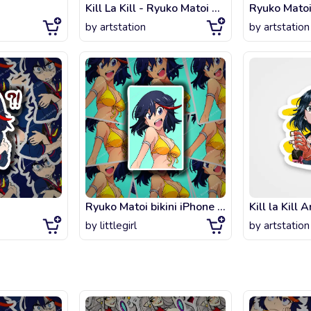
Kill La Kill - Ryuko Matoi Slash
Ryuko Mato
by
artstation
by
artstation
Ryuko Matoi bikini iPhone Case & Cover
Kill la Kill 
by
littlegirl
by
artstation