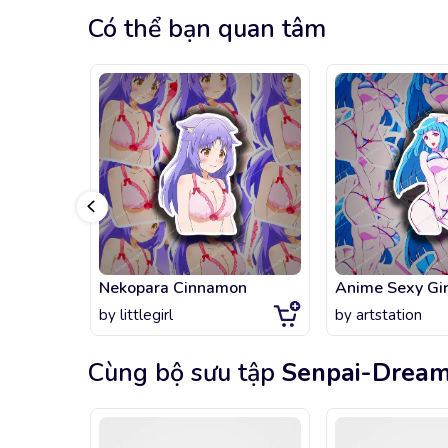
Có thể bạn quan tâm
Nekopara Cinnamon
Anime Sexy Gir
by
littlegirl
by
artstation
Cùng bộ sưu tập
Senpai-Drea