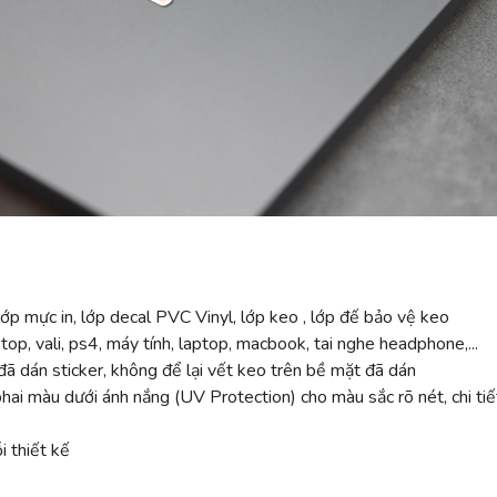
ớp mực in, lớp decal PVC Vinyl, lớp keo , lớp đế bảo vệ keo
top, vali, ps4, máy tính, laptop, macbook, tai nghe headphone,...
ã dán sticker, không để lại vết keo trên bề mặt đã dán
 màu dưới ánh nắng (UV Protection) cho màu sắc rõ nét, chi tiế
 thiết kế