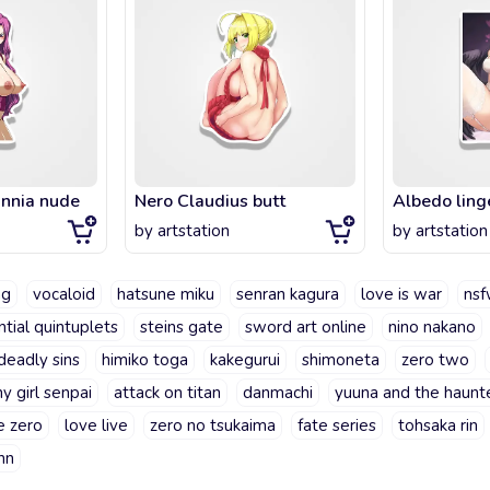
tannia nude
Nero Claudius butt
Albedo ling
by
artstation
by
artstation
ng
vocaloid
hatsune miku
senran kagura
love is war
ns
tial quintuplets
steins gate
sword art online
nino nakano
deadly sins
himiko toga
kakegurui
shimoneta
zero two
y girl senpai
attack on titan
danmachi
yuuna and the haunt
e zero
love live
zero no tsukaima
fate series
tohsaka rin
nn