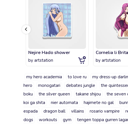
Nejire Hado shower
Cornelia li Bri
by
artstation
by
artstation
my hero academia
to love ru
my dress-up darli
hero
monogatari
debates jungle
the quintessen
boku
the silver queen
takane shijou
the seven 
koi ga shita
nier automata
hajimete no gal
bunn
espada
dragon ball
villains
rosario vampire
r
dogs
workouts
gym
tengen toppa gurren laga