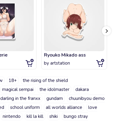
erie
Ryouko Mikado ass
Chika Fu
by
artstation
by
artsta
fw
18+
the rising of the shield
magical sempai
the idolmaster
dakara
darling in the franxx
gundam
chuunibyou demo
ed
school uniform
all worlds alliance
love
nintendo
kill la kill
shiki
bungo stray