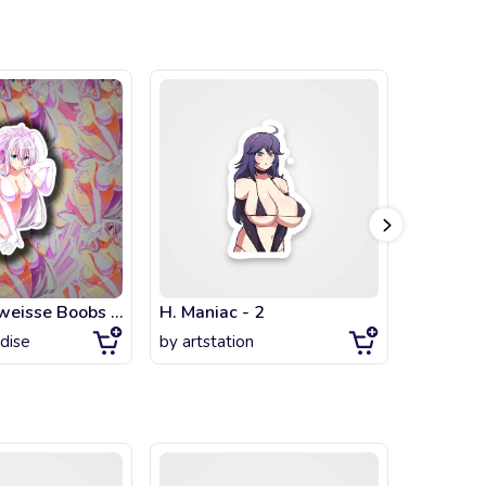
Waifu Rossweisse Boobs Ecchi High School DxD Hentai
H. Maniac - 2
Senjoug
dise
by
artstation
by
artsta