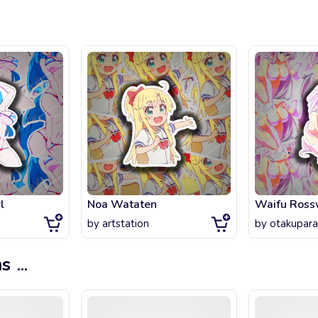
l
Noa Wataten
by
artstation
by
otakupara
ms
...