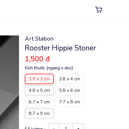
Art Station
Rooster Hippie Stoner
1,500 đ
Kích thước (ngang x dọc)
2.9 x 3 cm
3.8 x 4 cm
4.8 x 5 cm
5.8 x 6 cm
6.7 x 7 cm
7.7 x 8 cm
8.7 x 9 cm
Số lượng :