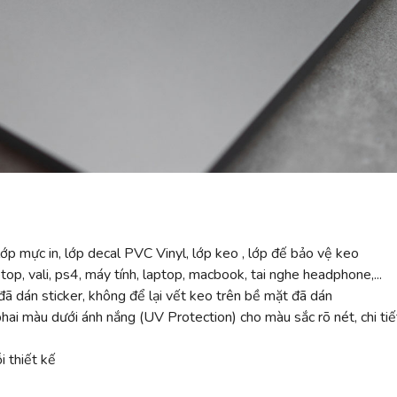
ớp mực in, lớp decal PVC Vinyl, lớp keo , lớp đế bảo vệ keo
top, vali, ps4, máy tính, laptop, macbook, tai nghe headphone,...
ã dán sticker, không để lại vết keo trên bề mặt đã dán
 màu dưới ánh nắng (UV Protection) cho màu sắc rõ nét, chi tiế
 thiết kế