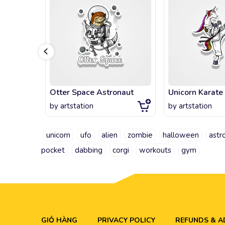
Otter Space Astronaut
Unicorn Karate 
by
artstation
by
artstation
unicorn
ufo
alien
zombie
halloween
astr
pocket
dabbing
corgi
workouts
gym
GIỎ HÀNG
PRIVACY POLICY
REFUNDS & 