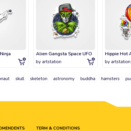
Ninja
Alien Gangstа Space UFO
Hippie Hot 
by
artstation
by
artstation
onaut
skull
skeleton
astronomy
buddha
hamsters
pu
ADMENDENTS
TERM & CONDITIONS