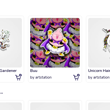
 Gardener
Buu
by
artstation
by
artstation
...