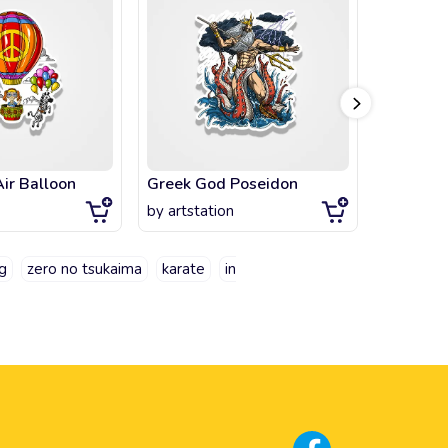
Air Balloon
Greek God Poseidon
by
artstation
by
artsta
g
zero no tsukaima
karate
in