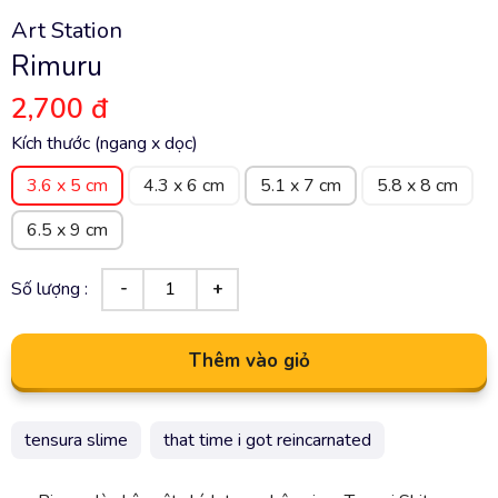
Art Station
Rimuru
2,700 đ
Kích thước (ngang x dọc)
3.6 x 5 cm
4.3 x 6 cm
5.1 x 7 cm
5.8 x 8 cm
6.5 x 9 cm
Số lượng :
Thêm vào giỏ
tensura slime
that time i got reincarnated