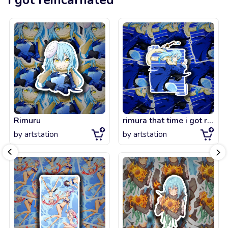
Rimuru
rimura that time i got reincarnated as a slime
by
artstation
by
artstation