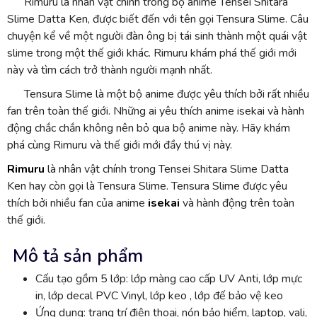
Rimuru là nhân vật chính trong bộ anime Tensei Shitara
Slime Datta Ken, được biết đến với tên gọi Tensura Slime. Câu
chuyện kể về một người đàn ông bị tái sinh thành một quái vật
slime trong một thế giới khác. Rimuru khám phá thế giới mới
này và tìm cách trở thành người mạnh nhất.
Tensura Slime là một bộ anime được yêu thích bởi rất nhiều
fan trên toàn thế giới. Những ai yêu thích anime isekai và hành
động chắc chắn không nên bỏ qua bộ anime này. Hãy khám
phá cùng Rimuru và thế giới mới đầy thú vị này.
Rimuru
là nhân vật chính trong Tensei Shitara Slime Datta
Ken hay còn gọi là Tensura Slime. Tensura Slime được yêu
thích bởi nhiều fan của anime
isekai
và hành động trên toàn
thế giới.
Mô tả sản phẩm
Cấu tạo gồm 5 lớp: lớp màng cao cấp UV Anti, lớp mực
in, lớp decal PVC Vinyl, lớp keo , lớp đế bảo vệ keo
Ứng dụng: trang trí điện thoại, nón bảo hiểm, laptop, vali,