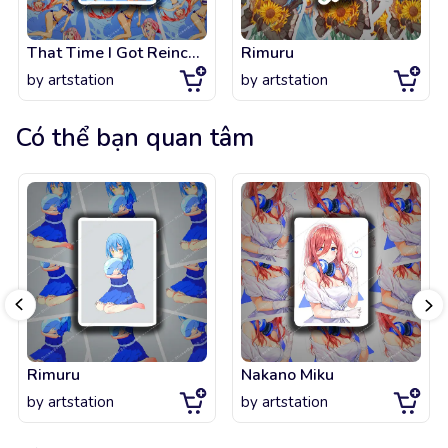
That Time I Got Reincarnated as a Slime OVA
Rimuru
by
artstation
by
artstation
Có thể bạn quan tâm
Rimuru
Nakano Miku
by
artstation
by
artstation