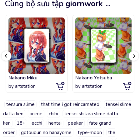
Cùng bộ sưu tập
giornwork
...
Nakano Miku
Nakano Yotsuba
by
artstation
by
artstation
tensura slime
that time i got reincarnated
tensei slime
datta ken
anime
chibi
tensei shitara slime datta
ken
18+
ecchi
hentai
peeker
fate grand
order
gotoubun no hanayome
type-moon
the