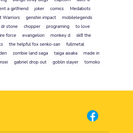
ent a girlfriend
joker
comics
Medabots
t Warriors
genshin impact
mobilelegends
dr stone
chopper
programing
to love
fire force
evangelion
monkey d
sk8 the
cs
the helpful fox senko-san
fullmetal
rden
zombie land saga
taiga aisaka
made in
nsei
gabriel drop out
goblin slayer
tomoko