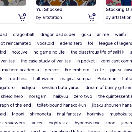
Yui Shocked
Stocking Di
by
artstation
by
artstation
ball
dragonball
dragon ball super
goku
anime
waifu
got reincarnated
vocaloid
edens zero
lol
league of legen
dxd
hololive
no game no life
the disastrous life of saiki k
s
í vanitas
the case study of vanitas
in pocket
komi cant com
my hero academia
peeker
fire emblem
cute
jujutsu kai
26
toothless
halloween
magical sempai
Pokemon
hats
agatoro
nichijou
seishun buta yarou
dream of bunny girl se
e shield hero
noragami
haikyuu
zero two
the quintessenti
raph of the end
toilet-bound hanako-kun
jibaku shounen han
aid
Mooni
shimoneta
final fantasy
horimiya
mushoku te
es reviewers
lancer
eighty six
hypnosis mic
food
japa
tower of god
kacchan
monkey d luffy
kawaii
cartoon dra