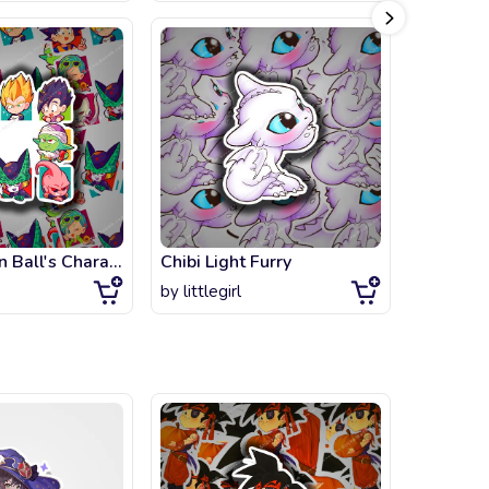
Chibi Dragon Ball's Characters
Chibi Light Furry
by
littlegirl
by
littlegi