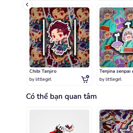
Chibi Tanjiro
Tenjina senpai 
by
littlegirl
by
littlegirl
Có thể bạn quan tâm