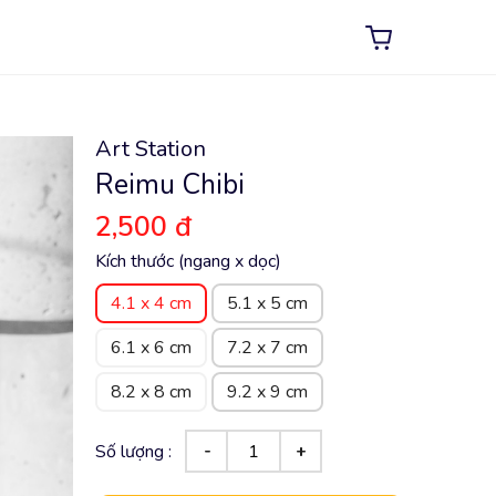
Art Station
Reimu Chibi
2,500 đ
Kích thước (ngang x dọc)
4.1 x 4 cm
5.1 x 5 cm
6.1 x 6 cm
7.2 x 7 cm
8.2 x 8 cm
9.2 x 9 cm
Số lượng :