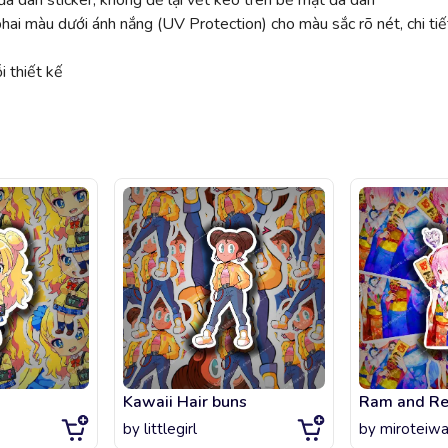
ã dán sticker, không để lại vết keo trên bề mặt đã dán
 màu dưới ánh nắng (UV Protection) cho màu sắc rõ nét, chi tiế
 thiết kế
Kawaii Hair buns
by
littlegirl
by
miroteiwa