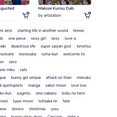
sgusted
Makise Kurisu Dab
Kaban B
by
artstation
by
artsta
re zero
starting life in another world
tensei
ds
one piece
sexy girl
sexy
love is
aiki
disastrous life
super saiyan god
kimetsu
municate
konosuba
ruma-kun
welcome to
sen
zero
une miku
cats
npai
bunny girl senpai
attack on titan
mieruko
al quintuplets
manga
sailor moon
love live
ako-kun
suiginto
nino nakano
boku no hero
nsei
type-moon
tohsaka rin
fate
nese
dororo
christmas
yuru
wing
bungo stray dogs
Capcom
date a