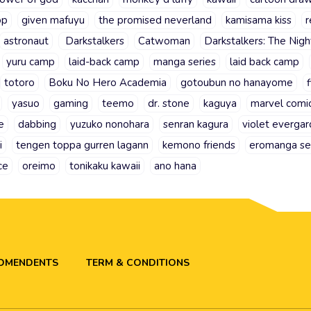
op
given mafuyu
the promised neverland
kamisama kiss
r
astronaut
Darkstalkers
Catwoman
Darkstalkers: The Nigh
yuru camp
laid-back camp
manga series
laid back camp
totoro
Boku No Hero Academia
gotoubun no hanayome
yasuo
gaming
teemo
dr. stone
kaguya
marvel comi
e
dabbing
yuzuko nonohara
senran kagura
violet everga
i
tengen toppa gurren lagann
kemono friends
eromanga se
ce
oreimo
tonikaku kawaii
ano hana
ADMENDENTS
TERM & CONDITIONS