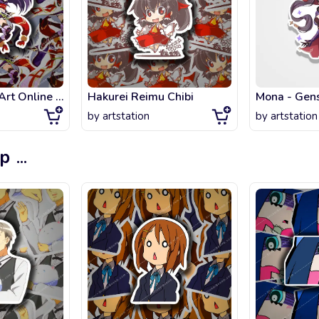
Konno - Swort Art Online waifu
Hakurei Reimu Chibi
Mona - Gens
by
artstation
by
artstation
op
...