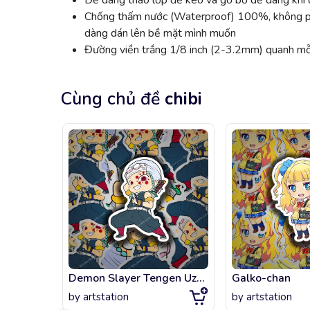
Dễ dàng tháo lớp đế keo và gỡ bỏ dễ dàng khi đ
Chống thấm nước (Waterproof) 100%, không phai
dàng dán lên bề mặt mình muốn
Đường viền trắng 1/8 inch (2-3.2mm) quanh mỗi
Cùng chủ đề
chibi
Demon Slayer Tengen Uzui Chibi
Galko-chan
by
artstation
by
artstation