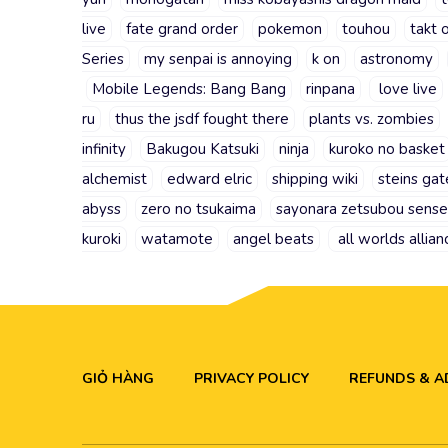
live
fate grand order
pokemon
touhou
takt 
Series
my senpai is annoying
k on
astronomy
Mobile Legends: Bang Bang
rinpana
love live
ru
thus the jsdf fought there
plants vs. zombies
infinity
Bakugou Katsuki
ninja
kuroko no basket
alchemist
edward elric
shipping wiki
steins gat
abyss
zero no tsukaima
sayonara zetsubou sense
kuroki
watamote
angel beats
all worlds allian
GIỎ HÀNG
PRIVACY POLICY
REFUNDS & 