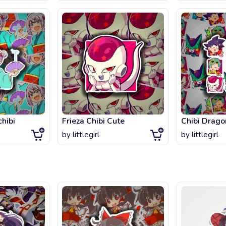
chibi
Frieza Chibi Cute
by
littlegirl
by
littlegirl