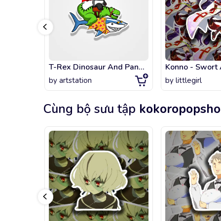
T-Rex Dinosaur And Panda Riding Shark
by
artstation
by
littlegirl
Cùng bộ sưu tập
kokoropopsh