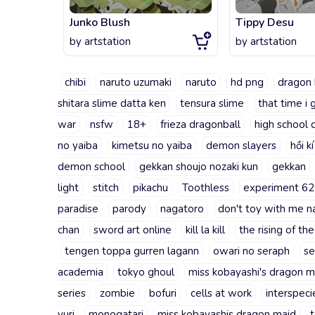
Junko Blush
Tippy Desu
by
artstation
by
artstation
chibi
naruto uzumaki
naruto
hd png
dragon 
shitara slime datta ken
tensura slime
that time i 
war
nsfw
18+
frieza dragonball
high school 
no yaiba
kimetsu no yaiba
demon slayers
hồi k
demon school
gekkan shoujo nozaki kun
gekkan
light
stitch
pikachu
Toothless
experiment 6
paradise
parody
nagatoro
don't toy with me n
chan
sword art online
kill la kill
the rising of th
tengen toppa gurren lagann
owari no seraph
se
academia
tokyo ghoul
miss kobayashi's dragon m
series
zombie
bofuri
cells at work
interspeci
yuri
monogatari
miss kobayashis dragon maid