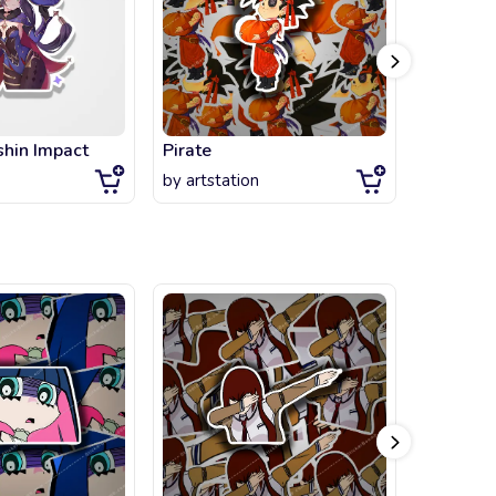
hin Impact
Pirate
Sora Hol
by
artstation
by
artsta