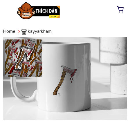
Home
kayyarkham