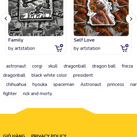
Family
Self Love
by
artstation
by
artstation
astronaut
corgi
skull
dragonball
dragon ball
frieza
dragonball
black white color
president
chihuahua
hyouka
spaceman
Astronaut
princess
nar
fighter
rick and morty
GIỎ HÀNG
PRIVACY POLICY