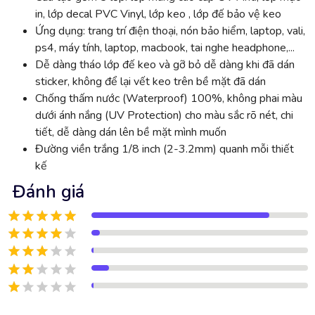
in, lớp decal PVC Vinyl, lớp keo , lớp đế bảo vệ keo
Ứng dụng: trang trí điện thoại, nón bảo hiểm, laptop, vali,
ps4, máy tính, laptop, macbook, tai nghe headphone,...
Dễ dàng tháo lớp đế keo và gỡ bỏ dễ dàng khi đã dán
sticker, không để lại vết keo trên bề mặt đã dán
Chống thấm nước (Waterproof) 100%, không phai màu
dưới ánh nắng (UV Protection) cho màu sắc rõ nét, chi
tiết, dễ dàng dán lên bề mặt mình muốn
Đường viền trắng 1/8 inch (2-3.2mm) quanh mỗi thiết
kế
Đánh giá