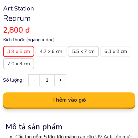
Art Station
Redrum
2,800 đ
Kích thước (ngang x dọc)
3.9 x 5 cm
4.7 x 6 cm
5.5 x 7 cm
6.3 x 8 cm
7.0 x 9 cm
Số lượng :
Thêm vào giỏ
Mô tả sản phẩm
Cấu tạo gồm 5 lớp: lớp màng cao cấp UV Anti, lớp mực