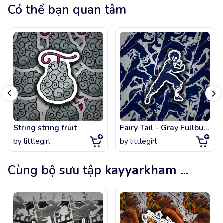
Có thể bạn quan tâm
String string fruit
Fairy Tail - Gray Fullbuster
by
littlegirl
by
littlegirl
Cùng bộ sưu tập
kayyarkham
...