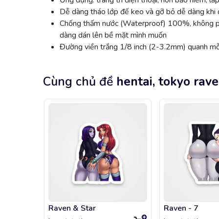
Ứng dụng: trang trí điện thoại, nón bảo hiểm, lap
Dễ dàng tháo lớp đế keo và gỡ bỏ dễ dàng khi đ
Chống thấm nước (Waterproof) 100%, không phai
dàng dán lên bề mặt mình muốn
Đường viền trắng 1/8 inch (2-3.2mm) quanh mỗi
Cùng chủ đề
hentai, tokyo rav
Raven & Star
Raven - 7