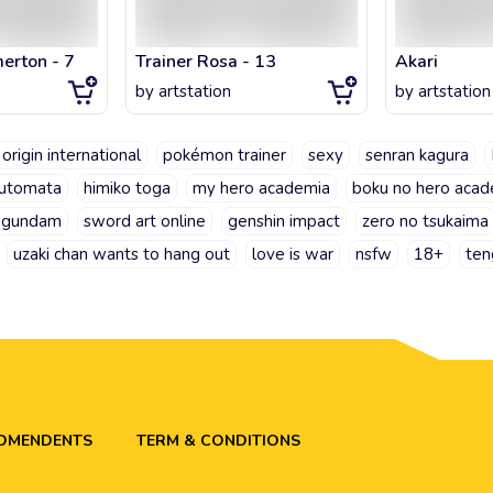
erton - 7
Trainer Rosa - 13
Akari
by
artstation
by
artstation
 origin international
pokémon trainer
sexy
senran kagura
automata
himiko toga
my hero academia
boku no hero acad
gundam
sword art online
genshin impact
zero no tsukaima
uzaki chan wants to hang out
love is war
nsfw
18+
ten
ADMENDENTS
TERM & CONDITIONS