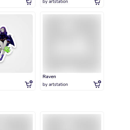
by
artstation
Raven
by
artstation