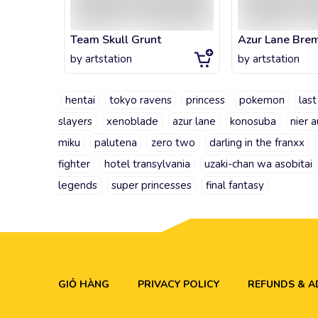
Team Skull Grunt
Azur Lane Brem
by
artstation
by
artstation
hentai
tokyo ravens
princess
pokemon
last
slayers
xenoblade
azur lane
konosuba
nier 
miku
palutena
zero two
darling in the franxx
fighter
hotel transylvania
uzaki-chan wa asobitai
legends
super princesses
final fantasy
GIỎ HÀNG
PRIVACY POLICY
REFUNDS & 