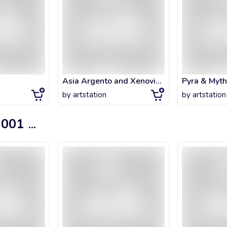
Asia Argento and Xenovia Quarta High School DxD Anime Girl Waifu hot
Pyra & Myth
by
artstation
by
artstation
 001
...