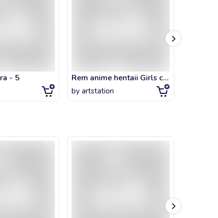
ra - 5
Rem anime hentaii Girls christmas
Reina Ku
by
artstation
by
artsta