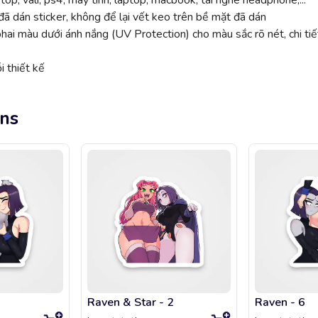
top, vali, ps4, máy tính, laptop, macbook, tai nghe headphone,...
ã dán sticker, không để lại vết keo trên bề mặt đã dán
 màu dưới ánh nắng (UV Protection) cho màu sắc rõ nét, chi tiế
 thiết kế
ens
Raven & Star - 2
Raven - 6