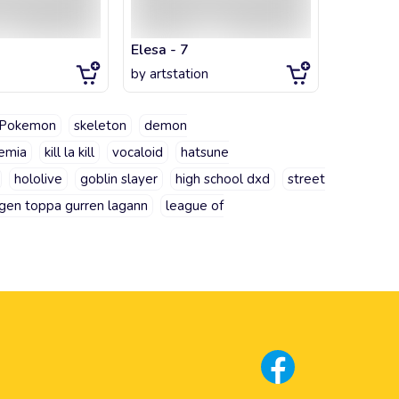
Elesa - 7
BWSTTE
by
artstation
by
artsta
Pokemon
skeleton
demon
emia
kill la kill
vocaloid
hatsune
hololive
goblin slayer
high school dxd
street
gen toppa gurren lagann
league of