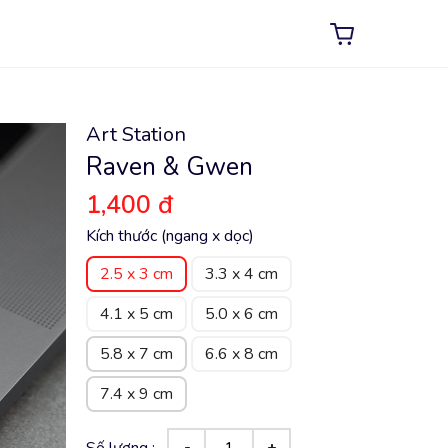
Art Station
Raven & Gwen
1,400 đ
Kích thước (ngang x dọc)
2.5 x 3 cm
3.3 x 4 cm
4.1 x 5 cm
5.0 x 6 cm
5.8 x 7 cm
6.6 x 8 cm
7.4 x 9 cm
Số lượng :