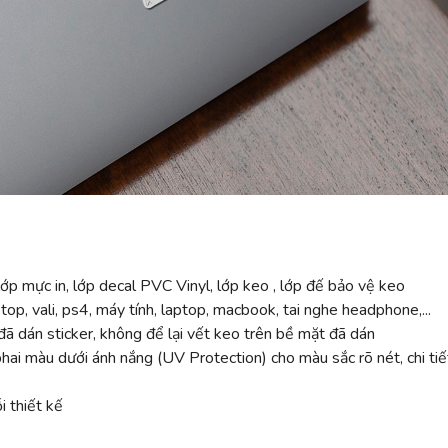
ớp mực in, lớp decal PVC Vinyl, lớp keo , lớp đế bảo vệ keo
top, vali, ps4, máy tính, laptop, macbook, tai nghe headphone,...
ã dán sticker, không để lại vết keo trên bề mặt đã dán
 màu dưới ánh nắng (UV Protection) cho màu sắc rõ nét, chi tiế
 thiết kế