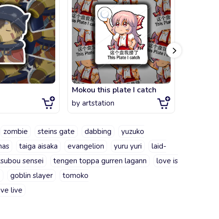
Mokou this plate I catch
by
artstation
by
artsta
zombie
steins gate
dabbing
yuzuko
mas
taiga aisaka
evangelion
yuru yuri
laid-
tsubou sensei
tengen toppa gurren lagann
love is
o
goblin slayer
tomoko
ove live