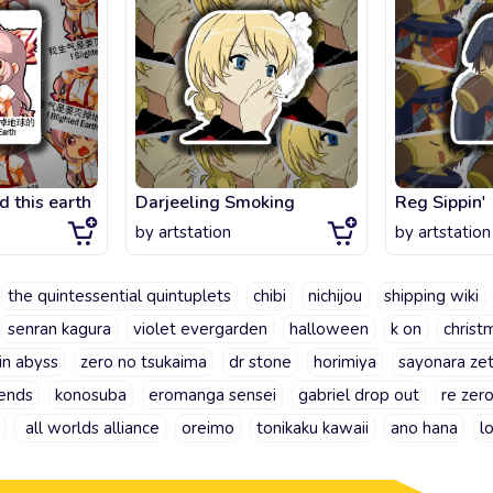
d this earth
Darjeeling Smoking
Reg Sippin'
by
artstation
by
artstation
the quintessential quintuplets
chibi
nichijou
shipping wiki
senran kagura
violet evergarden
halloween
k on
christ
in abyss
zero no tsukaima
dr stone
horimiya
sayonara ze
ends
konosuba
eromanga sensei
gabriel drop out
re zer
all worlds alliance
oreimo
tonikaku kawaii
ano hana
l