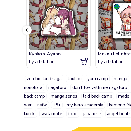
Kyoko x Ayano
Mokou I blighte
by
artstation
by
artstation
zombie land saga
touhou
yuru camp
manga
nonohara
nagatoro
don't toy with me nagatoro
back camp
manga series
laid back camp
made 
war
nsfw
18+
my hero academia
kemono fri
kuroki
watamote
food
japanese
angel beats