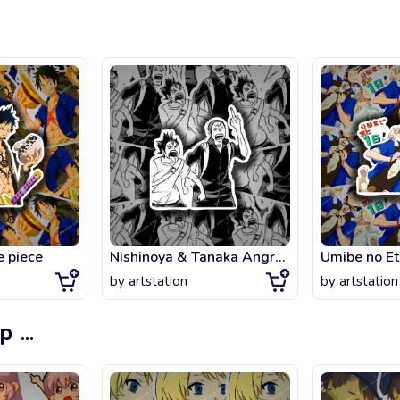
e piece
Nishinoya & Tanaka Angry Haikyuu Manga
by
artstation
by
artstation
op
...