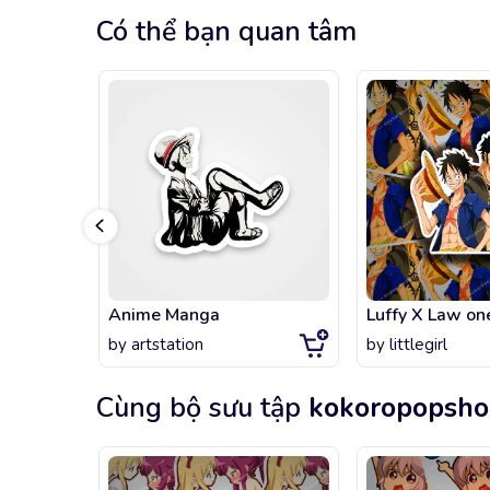
Có thể bạn quan tâm
Anime Manga
Luffy X Law on
by
artstation
by
littlegirl
Cùng bộ sưu tập
kokoropopsh