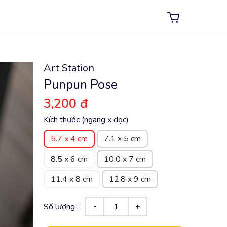
Art Station
Punpun Pose
3,200 đ
Kích thước (ngang x dọc)
5.7 x 4 cm
7.1 x 5 cm
8.5 x 6 cm
10.0 x 7 cm
11.4 x 8 cm
12.8 x 9 cm
Số lượng :