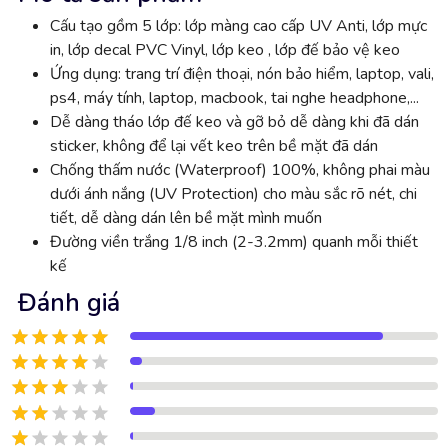
Cấu tạo gồm 5 lớp: lớp màng cao cấp UV Anti, lớp mực
in, lớp decal PVC Vinyl, lớp keo , lớp đế bảo vệ keo
Ứng dụng: trang trí điện thoại, nón bảo hiểm, laptop, vali,
ps4, máy tính, laptop, macbook, tai nghe headphone,...
Dễ dàng tháo lớp đế keo và gỡ bỏ dễ dàng khi đã dán
sticker, không để lại vết keo trên bề mặt đã dán
Chống thấm nước (Waterproof) 100%, không phai màu
dưới ánh nắng (UV Protection) cho màu sắc rõ nét, chi
tiết, dễ dàng dán lên bề mặt mình muốn
Đường viền trắng 1/8 inch (2-3.2mm) quanh mỗi thiết
kế
Đánh giá