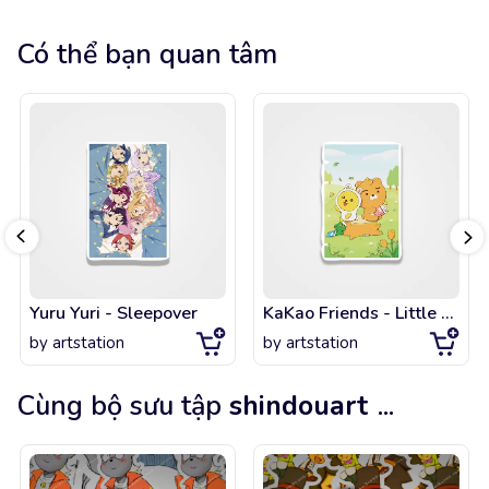
Có thể bạn quan tâm
Yuru Yuri - Sleepover
KaKao Friends - Little Spring Picnic with Ryan and Muzi
by
artstation
by
artstation
Cùng bộ sưu tập
shindouart
...