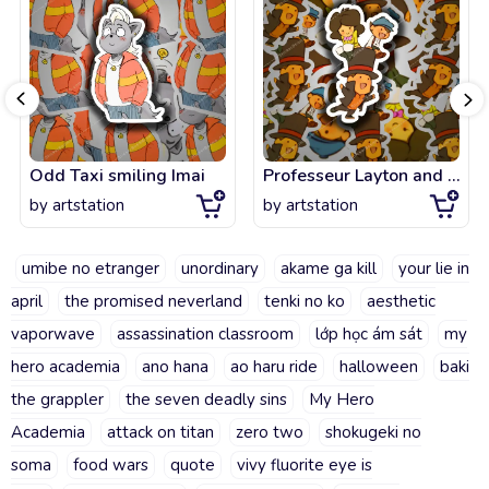
Odd Taxi smiling Imai
Professeur Layton and Luke chibi fanart
by
artstation
by
artstation
umibe no etranger
unordinary
akame ga kill
your lie in
april
the promised neverland
tenki no ko
aesthetic
vaporwave
assassination classroom
lớp học ám sát
my
hero academia
ano hana
ao haru ride
halloween
baki
the grappler
the seven deadly sins
My Hero
Academia
attack on titan
zero two
shokugeki no
soma
food wars
quote
vivy fluorite eye is