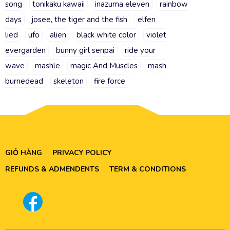
song
tonikaku kawaii
inazuma eleven
rainbow
days
josee, the tiger and the fish
elfen
lied
ufo
alien
black white color
violet
evergarden
bunny girl senpai
ride your
wave
mashle
magic And Muscles
mash
burnedead
skeleton
fire force
GIỎ HÀNG
PRIVACY POLICY
REFUNDS & ADMENDENTS
TERM & CONDITIONS