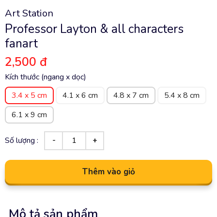
Art Station
Professor Layton & all characters
fanart
2,500 đ
Kích thước (ngang x dọc)
3.4 x 5 cm
4.1 x 6 cm
4.8 x 7 cm
5.4 x 8 cm
6.1 x 9 cm
Số lượng :
Thêm vào giỏ
Mô tả sản phẩm