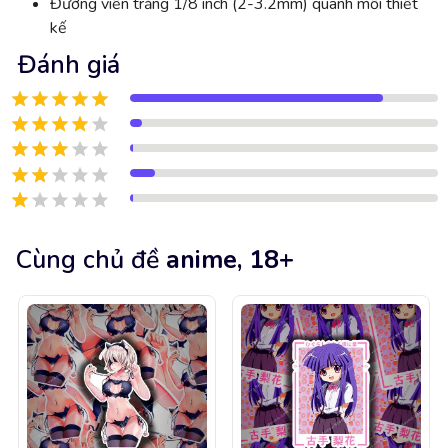
Đường viền trắng 1/8 inch (2-3.2mm) quanh mỗi thiết
kế
Đánh giá
Cùng chủ đề
anime, 18+