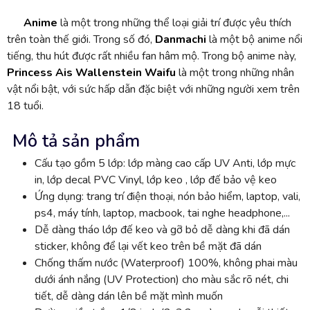
Anime
là một trong những thể loại giải trí được yêu thích
trên toàn thế giới. Trong số đó,
Danmachi
là một bộ anime nổi
tiếng, thu hút được rất nhiều fan hâm mộ. Trong bộ anime này,
Princess Ais Wallenstein Waifu
là một trong những nhân
vật nổi bật, với sức hấp dẫn đặc biệt với những người xem trên
18 tuổi.
Mô tả sản phẩm
Cấu tạo gồm 5 lớp: lớp màng cao cấp UV Anti, lớp mực
in, lớp decal PVC Vinyl, lớp keo , lớp đế bảo vệ keo
Ứng dụng: trang trí điện thoại, nón bảo hiểm, laptop, vali,
ps4, máy tính, laptop, macbook, tai nghe headphone,...
Dễ dàng tháo lớp đế keo và gỡ bỏ dễ dàng khi đã dán
sticker, không để lại vết keo trên bề mặt đã dán
Chống thấm nước (Waterproof) 100%, không phai màu
dưới ánh nắng (UV Protection) cho màu sắc rõ nét, chi
tiết, dễ dàng dán lên bề mặt mình muốn