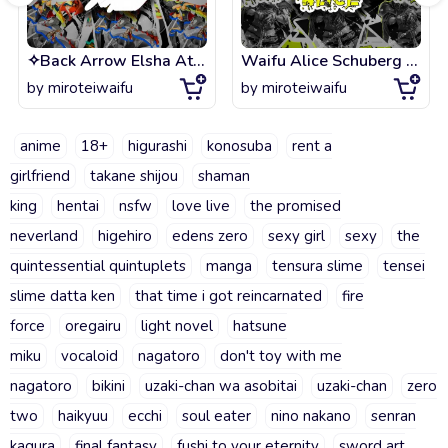
✧Back Arrow Elsha Atlee Bit Anime Mecha✧
Waifu Alice Schuberg (Alice Zuberg) SAO Alicization
by
miroteiwaifu
by
miroteiwaifu
anime
18+
higurashi
konosuba
rent a
girlfriend
takane shijou
shaman
king
hentai
nsfw
love live
the promised
neverland
higehiro
edens zero
sexy girl
sexy
the
quintessential quintuplets
manga
tensura slime
tensei
slime datta ken
that time i got reincarnated
fire
force
oregairu
light novel
hatsune
miku
vocaloid
nagatoro
don't toy with me
nagatoro
bikini
uzaki-chan wa asobitai
uzaki-chan
zero
two
haikyuu
ecchi
soul eater
nino nakano
senran
kagura
final fantasy
fushi to your eternity
sword art