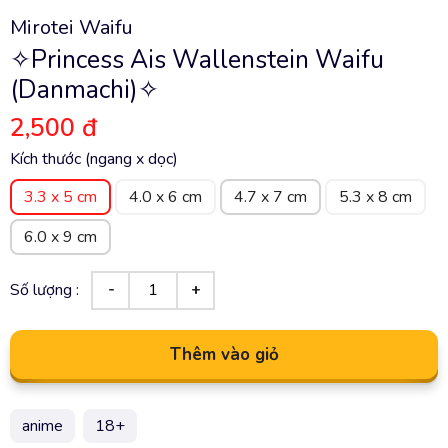
Mirotei Waifu
✧Princess Ais Wallenstein Waifu
(Danmachi)✧
2,500 đ
Kích thước (ngang x dọc)
3.3 x 5 cm
4.0 x 6 cm
4.7 x 7 cm
5.3 x 8 cm
6.0 x 9 cm
Số lượng :
Thêm vào giỏ
anime
18+