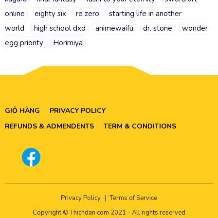
online
eighty six
re zero
starting life in another
world
high school dxd
animewaifu
dr. stone
wonder
egg priority
Horimiya
GIỎ HÀNG
PRIVACY POLICY
REFUNDS & ADMENDENTS
TERM & CONDITIONS
Privacy Policy
|
Terms of Service
Copyright © Thichdan.com 2021 - All rights reserved