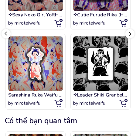
✧Sexy Neko Girl YoRHa 2B - Nier Automata AnimeGame✧
✧Cutie Furude Rika (Higurashi When They Cry)✧
by
miroteiwaifu
by
miroteiwaifu
Sarashina Ruka Waifu - (Kanojo Okarishimasu)
✧Leader Shiki Granbell (Edens Zero Manga Anime)✧
by
miroteiwaifu
by
miroteiwaifu
Có thể bạn quan tâm