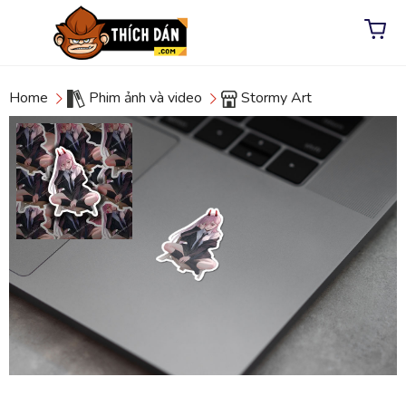
Home
Phim ảnh và video
Stormy Art