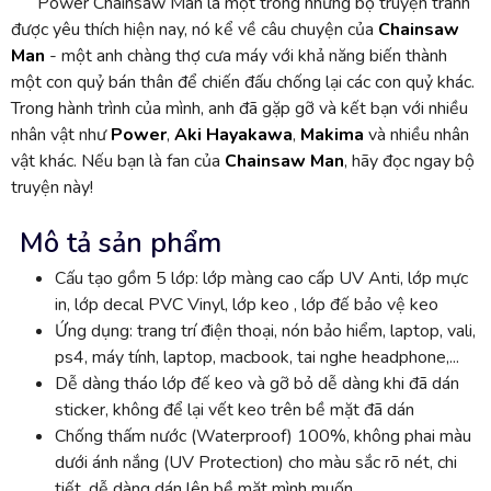
Power Chainsaw Man là một trong những bộ truyện tranh
được yêu thích hiện nay, nó kể về câu chuyện của
Chainsaw
Man
- một anh chàng thợ cưa máy với khả năng biến thành
một con quỷ bán thân để chiến đấu chống lại các con quỷ khác.
Trong hành trình của mình, anh đã gặp gỡ và kết bạn với nhiều
nhân vật như
Power
,
Aki Hayakawa
,
Makima
và nhiều nhân
vật khác. Nếu bạn là fan của
Chainsaw Man
, hãy đọc ngay bộ
truyện này!
Mô tả sản phẩm
Cấu tạo gồm 5 lớp: lớp màng cao cấp UV Anti, lớp mực
in, lớp decal PVC Vinyl, lớp keo , lớp đế bảo vệ keo
Ứng dụng: trang trí điện thoại, nón bảo hiểm, laptop, vali,
ps4, máy tính, laptop, macbook, tai nghe headphone,...
Dễ dàng tháo lớp đế keo và gỡ bỏ dễ dàng khi đã dán
sticker, không để lại vết keo trên bề mặt đã dán
Chống thấm nước (Waterproof) 100%, không phai màu
dưới ánh nắng (UV Protection) cho màu sắc rõ nét, chi
tiết, dễ dàng dán lên bề mặt mình muốn