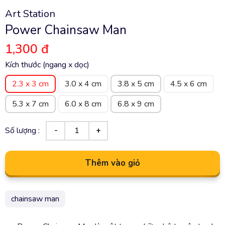
Art Station
Power Chainsaw Man
1,300 đ
Kích thước (ngang x dọc)
2.3 x 3 cm
3.0 x 4 cm
3.8 x 5 cm
4.5 x 6 cm
5.3 x 7 cm
6.0 x 8 cm
6.8 x 9 cm
Số lượng :
Thêm vào giỏ
chainsaw man