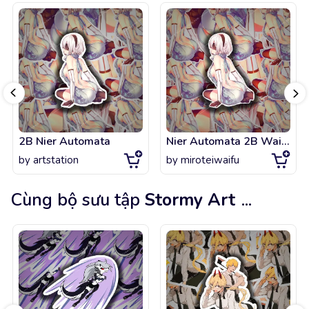
2B Nier Automata
Nier Automata 2B Waifu
by
artstation
by
miroteiwaifu
Cùng bộ sưu tập
Stormy Art
...