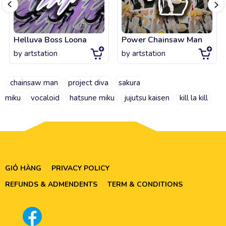
Helluva Boss Loona
Power Chainsaw Man
by
artstation
by
artstation
chainsaw man
project diva
sakura
miku
vocaloid
hatsune miku
jujutsu kaisen
kill la kill
GIỎ HÀNG
PRIVACY POLICY
REFUNDS & ADMENDENTS
TERM & CONDITIONS