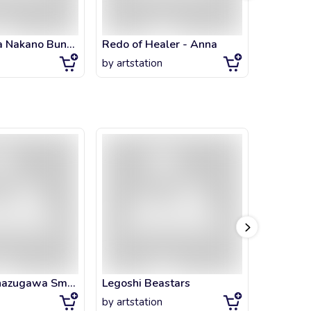
K-ON! Azusa Nakano Bunny costume
Redo of Healer - Anna
LanCat P
by
artstation
by
artsta
Sanemi Shinazugawa Small
Legoshi Beastars
Muichiro
by
artstation
by
artsta