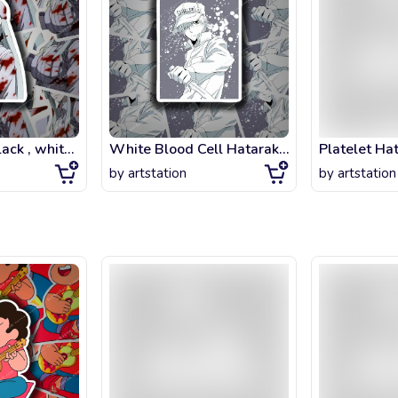
Cells at work black , white blood cell
White Blood Cell Hataraku Saibou (Cells at Work)
by
artstation
by
artstation