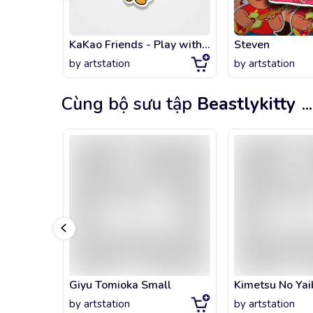
KaKao Friends - Play with Friends Edition (Ryan)
Steven
by
artstation
by
artstation
Cùng bộ sưu tập
Beastlykitty
...
Giyu Tomioka Small
Kimetsu No Yaib
by
artstation
by
artstation