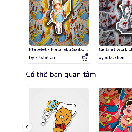
Platelet - Hataraku Saibou (Cells at Work)
by
artstation
by
artstation
Có thể bạn quan tâm