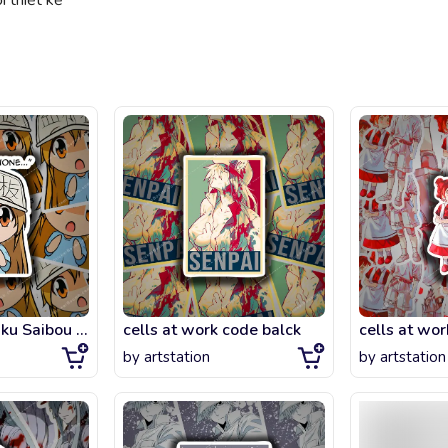
 thiết kế
Platelet Hataraku Saibou (Cells at Work)
cells at work code balck
cells at wor
by
artstation
by
artstation