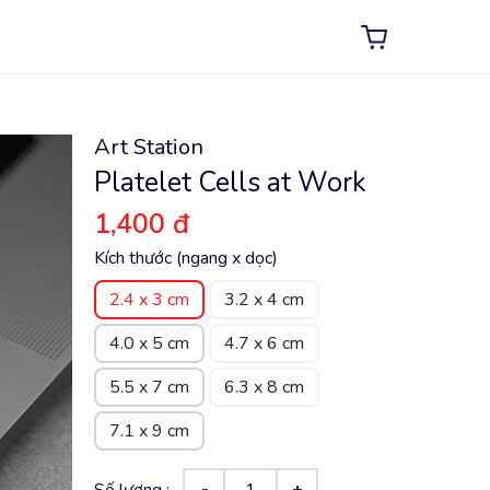
Art Station
Platelet Cells at Work
1,400 đ
Kích thước (ngang x dọc)
2.4 x 3 cm
3.2 x 4 cm
4.0 x 5 cm
4.7 x 6 cm
5.5 x 7 cm
6.3 x 8 cm
7.1 x 9 cm
Số lượng :