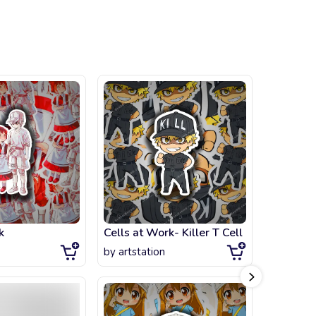
k
Cells at Work- Killer T Cell
by
artstation
by
artsta