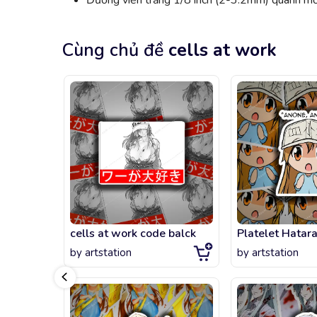
Đường viền trắng 1/8 inch (2-3.2mm) quanh mỗi
Cùng chủ đề
cells at work
cells at work code balck
by
artstation
by
artstation