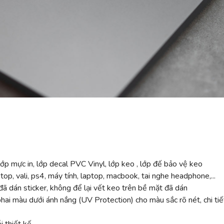
ớp mực in, lớp decal PVC Vinyl, lớp keo , lớp đế bảo vệ keo
top, vali, ps4, máy tính, laptop, macbook, tai nghe headphone,...
ã dán sticker, không để lại vết keo trên bề mặt đã dán
 màu dưới ánh nắng (UV Protection) cho màu sắc rõ nét, chi tiế