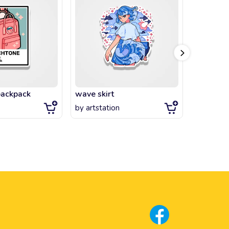
backpack
wave skirt
flower g
by
artstation
by
artsta