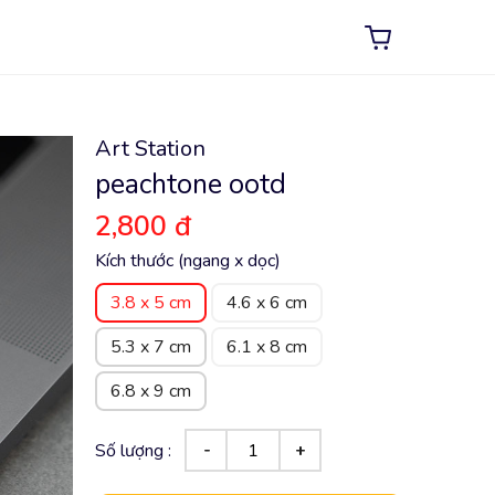
Art Station
peachtone ootd
2,800 đ
Kích thước (ngang x dọc)
3.8 x 5 cm
4.6 x 6 cm
5.3 x 7 cm
6.1 x 8 cm
6.8 x 9 cm
Số lượng :