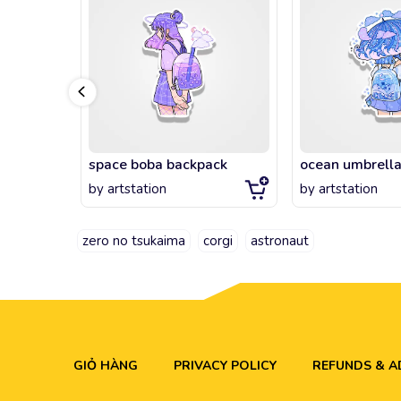
space boba backpack
ocean umbrell
by
artstation
by
artstation
zero no tsukaima
corgi
astronaut
GIỎ HÀNG
PRIVACY POLICY
REFUNDS & 