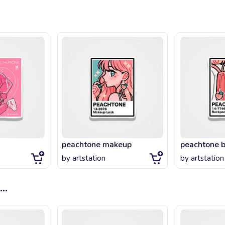
peachtone makeup
peachtone 
by
artstation
by
artstation
...