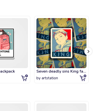
backpack
Seven deadly sins King fanart !
Sakurak
by
artstation
by
artsta