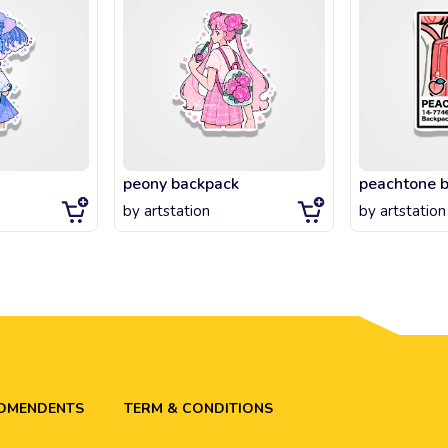
a
peony backpack
peachtone 
by
artstation
by
artstation
ADMENDENTS
TERM & CONDITIONS