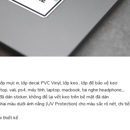
ớp mực in, lớp decal PVC Vinyl, lớp keo , lớp đế bảo vệ keo
top, vali, ps4, máy tính, laptop, macbook, tai nghe headphone,...
ã dán sticker, không để lại vết keo trên bề mặt đã dán
 màu dưới ánh nắng (UV Protection) cho màu sắc rõ nét, chi tiế
 thiết kế