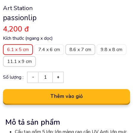
Art Station
passionlip
4,200 đ
Kích thước (ngang x dọc)
6.1 x 5 cm
7.4 x 6 cm
8.6 x 7 cm
9.8 x 8 cm
11.1 x 9 cm
Số lượng :
Thêm vào giỏ
Mô tả sản phẩm
Cấu tạo gồm 5 lớp: lớp màng cao cấp UV Anti, lớp mực