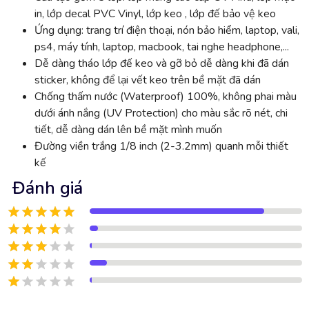
in, lớp decal PVC Vinyl, lớp keo , lớp đế bảo vệ keo
Ứng dụng: trang trí điện thoại, nón bảo hiểm, laptop, vali,
ps4, máy tính, laptop, macbook, tai nghe headphone,...
Dễ dàng tháo lớp đế keo và gỡ bỏ dễ dàng khi đã dán
sticker, không để lại vết keo trên bề mặt đã dán
Chống thấm nước (Waterproof) 100%, không phai màu
dưới ánh nắng (UV Protection) cho màu sắc rõ nét, chi
tiết, dễ dàng dán lên bề mặt mình muốn
Đường viền trắng 1/8 inch (2-3.2mm) quanh mỗi thiết
kế
Đánh giá