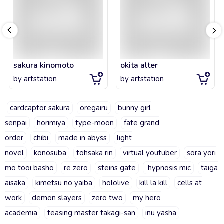
sakura kinomoto
okita alter
by
artstation
by
artstation
cardcaptor sakura
oregairu
bunny girl
senpai
horimiya
type-moon
fate grand
order
chibi
made in abyss
light
novel
konosuba
tohsaka rin
virtual youtuber
sora yori
mo tooi basho
re zero
steins gate
hypnosis mic
taiga
aisaka
kimetsu no yaiba
hololive
kill la kill
cells at
work
demon slayers
zero two
my hero
academia
teasing master takagi-san
inu yasha