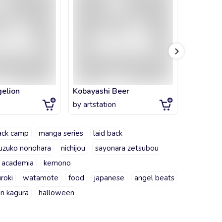
gelion
Kobayashi Beer
Taiga Ca
by
artstation
by
artsta
ack camp
manga series
laid back
uzuko nonohara
nichijou
sayonara zetsubou
 academia
kemono
roki
watamote
food
japanese
angel beats
an kagura
halloween