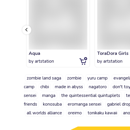
Aqua
ToraDora Girls
by
artstation
by
artstation
zombie land saga
zombie
yuru camp
evangel
camp
chibi
made in abyss
nagatoro
don't to
sensei
manga
the quintessential quintuplets
t
friends
konosuba
eromanga sensei
gabriel dro
all worlds alliance
oreimo
tonikaku kawaii
ano