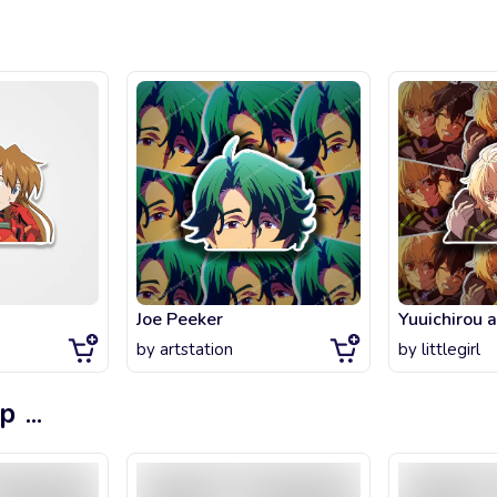
Joe Peeker
by
artstation
by
littlegirl
op
...