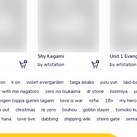
Shy Kagami
Unit 1 Evan
by
artstation
by
artstation
ion
k on
violet evergarden
taiga aisaka
yuru yuri
laid-b
y with me nagatoro
zero no tsukaima
dr stone
horimiya
y
engen toppa gurren lagann
love is war
nsfw
18+
my hero
p out
christmas
re zero
touhou
goblin slayer
tomoko ku
 hana
love live
dabbing
shipping wiki
steins gate
senr