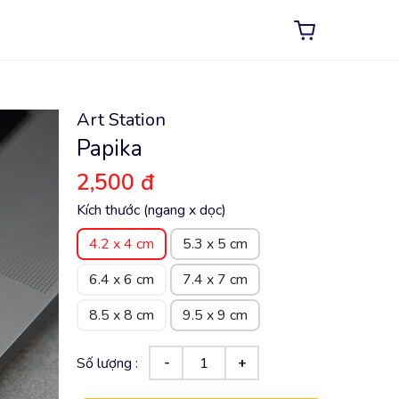
Art Station
Papika
2,500 đ
Kích thước (ngang x dọc)
4.2 x 4 cm
5.3 x 5 cm
6.4 x 6 cm
7.4 x 7 cm
8.5 x 8 cm
9.5 x 9 cm
Số lượng :