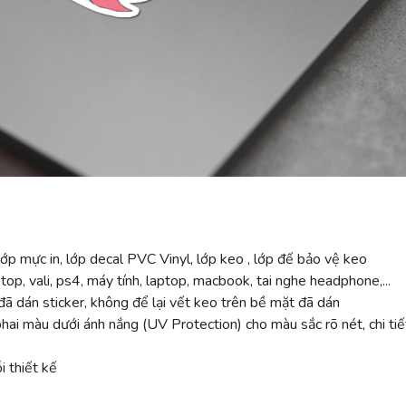
ớp mực in, lớp decal PVC Vinyl, lớp keo , lớp đế bảo vệ keo
top, vali, ps4, máy tính, laptop, macbook, tai nghe headphone,...
ã dán sticker, không để lại vết keo trên bề mặt đã dán
 màu dưới ánh nắng (UV Protection) cho màu sắc rõ nét, chi tiế
 thiết kế