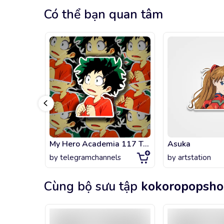
Có thể bạn quan tâm
My Hero Academia 117 Telegram Sticker
Asuka
by
telegramchannels
by
artstation
Cùng bộ sưu tập
kokoropopsh