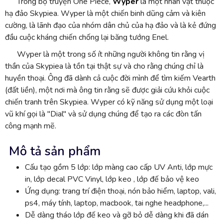
Trong bộ truyện One Piece,
Wyper
là một nhân vật thuộc
hạ đảo Skypiea. Wyper là một chiến binh dũng cảm và kiên
cường, là lãnh đạo của nhóm dân chủ của hạ đảo và là kẻ đứng
đầu cuộc kháng chiến chống lại băng tướng Enel.
Wyper là một trong số ít những người không tin rằng vị
thần của Skypiea là tồn tại thật sự và cho rằng chúng chỉ là
huyền thoại. Ông đã dành cả cuộc đời mình để tìm kiếm Vearth
(đất liền), một nơi mà ông tin rằng sẽ được giải cứu khỏi cuộc
chiến tranh trên Skypiea. Wyper có kỹ năng sử dụng một loại
vũ khí gọi là "Dial" và sử dụng chúng để tạo ra các đòn tấn
công mạnh mẽ.
Mô tả sản phẩm
Cấu tạo gồm 5 lớp: lớp màng cao cấp UV Anti, lớp mực
in, lớp decal PVC Vinyl, lớp keo , lớp đế bảo vệ keo
Ứng dụng: trang trí điện thoại, nón bảo hiểm, laptop, vali,
ps4, máy tính, laptop, macbook, tai nghe headphone,...
Dễ dàng tháo lớp đế keo và gỡ bỏ dễ dàng khi đã dán