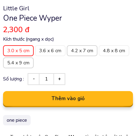
Little Girl
One Piece Wyper
2,300 đ
Kích thước (ngang x dọc)
3.0 x 5 cm
3.6 x 6 cm
4.2 x 7 cm
4.8 x 8 cm
5.4 x 9 cm
Số lượng :
Thêm vào giỏ
one piece