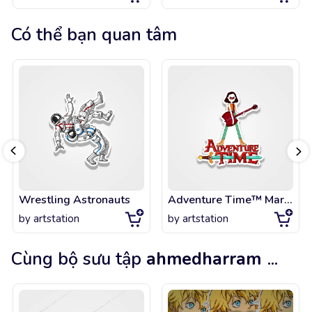
Có thể bạn quan tâm
Wrestling Astronauts
Adventure Time™ Marceline
by
artstation
by
artstation
Cùng bộ sưu tập
ahmedharram
...