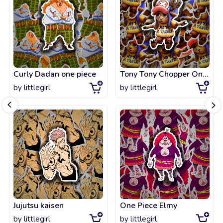
Curly Dadan one piece
Tony Tony Chopper One Piece
by
littlegirl
by
littlegirl
Jujutsu kaisen
One Piece Elmy
by
littlegirl
by
littlegirl