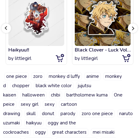
Haikyuu!!
Black Clover - Luck Voltia
by
littlegirl
by
littlegirl
one piece
zoro
monkey d luffy
anime
monkey
d
chopper
black white color
jujutsu
kaisen
halloween
chibi
bartholomew kuma
One
peice
sexy girl
sexy
cartoon
drawing
skull
donut
parody
zoro one piece
naruto
uzumaki
haikyuu
oggy and the
cockroaches
oggy
great characters
mei misaki