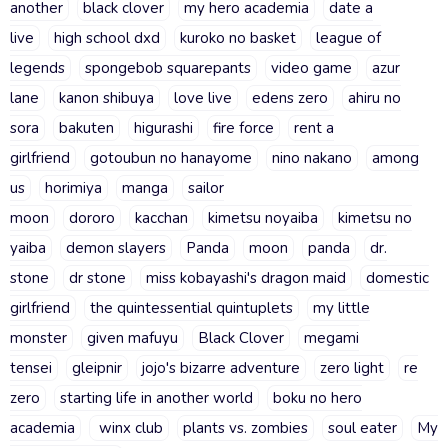
another
black clover
my hero academia
date a
live
high school dxd
kuroko no basket
league of
legends
spongebob squarepants
video game
azur
lane
kanon shibuya
love live
edens zero
ahiru no
sora
bakuten
higurashi
fire force
rent a
girlfriend
gotoubun no hanayome
nino nakano
among
us
horimiya
manga
sailor
moon
dororo
kacchan
kimetsu noyaiba
kimetsu no
yaiba
demon slayers
Panda
moon
panda
dr.
stone
dr stone
miss kobayashi's dragon maid
domestic
girlfriend
the quintessential quintuplets
my little
monster
given mafuyu
Black Clover
megami
tensei
gleipnir
jojo's bizarre adventure
zero light
re
zero
starting life in another world
boku no hero
academia
winx club
plants vs. zombies
soul eater
My