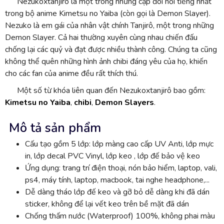
Nezukoxtanjirô là một trong những cặp đôi nổi tiếng nhất
trong bộ anime Kimetsu no Yaiba (còn gọi là Demon Slayer).
Nezuko là em gái của nhân vật chính Tanjirô, một trong những
Demon Slayer. Cả hai thường xuyên cùng nhau chiến đấu
chống lại các quỷ và đạt được nhiều thành công. Chúng ta cũng
không thể quên những hình ảnh chibi đáng yêu của họ, khiến
cho các fan của anime đều rất thích thú.
Một số từ khóa liên quan đến Nezukoxtanjirô bao gồm:
Kimetsu no Yaiba
,
chibi
,
Demon Slayers
.
Mô tả sản phẩm
Cấu tạo gồm 5 lớp: lớp màng cao cấp UV Anti, lớp mực
in, lớp decal PVC Vinyl, lớp keo , lớp đế bảo vệ keo
Ứng dụng: trang trí điện thoại, nón bảo hiểm, laptop, vali,
ps4, máy tính, laptop, macbook, tai nghe headphone,...
Dễ dàng tháo lớp đế keo và gỡ bỏ dễ dàng khi đã dán
sticker, không để lại vết keo trên bề mặt đã dán
Chống thấm nước (Waterproof) 100%, không phai màu