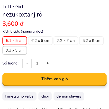
Little Girl
nezukoxtanjirô
3,600 đ
Kích thước (ngang x dọc)
5.1 x 5 cm
6.2 x 6 cm
7.2 x 7 cm
8.2 x 8 cm
9.3 x 9 cm
Số lượng :
Thêm vào giỏ
kimetsu no yaiba
chibi
demon slayers