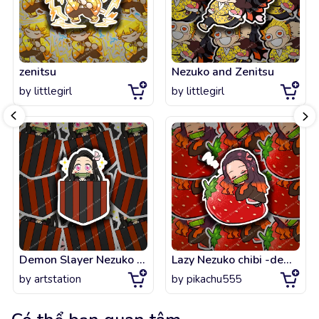
zenitsu
Nezuko and Zenitsu
by
littlegirl
by
littlegirl
Demon Slayer Nezuko Chibi in a Pocket
Lazy Nezuko chibi -demon slayer
by
artstation
by
pikachu555