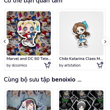
Có thể bạn quan tâm
Marvel and DC 60 Telegram Sticker
Chibi Katarina Claes My Next Life as a Villainess
by
dccomics
by
artstation
Cùng bộ sưu tập
benoixio
...