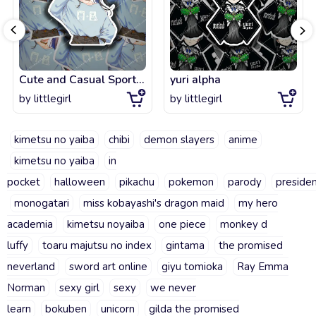
Cute and Casual Sporty Anime Girl
yuri alpha
by
littlegirl
by
littlegirl
kimetsu no yaiba
chibi
demon slayers
anime
kimetsu no yaiba
in
pocket
halloween
pikachu
pokemon
parody
preside
monogatari
miss kobayashi's dragon maid
my hero
academia
kimetsu noyaiba
one piece
monkey d
luffy
toaru majutsu no index
gintama
the promised
neverland
sword art online
giyu tomioka
Ray Emma
Norman
sexy girl
sexy
we never
learn
bokuben
unicorn
gilda the promised