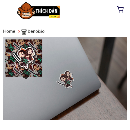
Home
benoixio