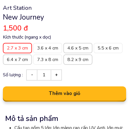
Art Station
New Journey
1,500 đ
Kích thước (ngang x dọc)
2.7 x 3 cm
3.6 x 4 cm
4.6 x 5 cm
5.5 x 6 cm
6.4 x 7 cm
7.3 x 8 cm
8.2 x 9 cm
Số lượng :
Thêm vào giỏ
Mô tả sản phẩm
Cấu tạo gồm 5 lớp: lớp màng cao cấp UV Anti, lớp mực