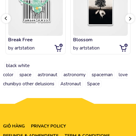
Break Free
Blossom
by
artstation
by
artstation
black white
color
space
astronaut
astronomy
spaceman
love
chunibyo other delusions
Astronaut
Space
GIỎ HÀNG
PRIVACY POLICY
REFUNDS & ADMENDENTS
TERM & CONDITIONS