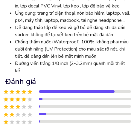
in, lớp decal PVC Vinyl, lớp keo , lớp đế bảo vệ keo
Ứng dụng: trang trí điện thoại, nón bảo hiểm, laptop, vali,
ps4, máy tính, laptop, macbook, tai nghe headphone,...
Dễ dàng tháo lớp đế keo và gỡ bỏ dễ dàng khi đã dán
sticker, không để lại vết keo trên bề mặt đã dán
Chống thấm nước (Waterproof) 100%, không phai màu
dưới ánh nắng (UV Protection) cho màu sắc rõ nét, chi
tiết, dễ dàng dán lên bề mặt mình muốn
Đường viền trắng 1/8 inch (2-3.2mm) quanh mỗi thiết
kế
Đánh giá