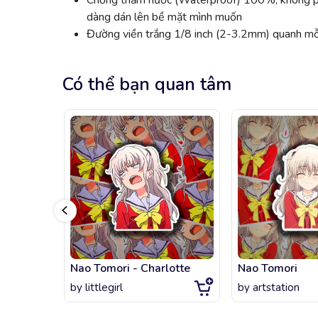
Chống thấm nước (Waterproof) 100%, không phai
dàng dán lên bề mặt mình muốn
Đường viền trắng 1/8 inch (2-3.2mm) quanh mỗi
Có thể bạn quan tâm
Nao Tomori - Charlotte
Nao Tomori
by
littlegirl
by
artstation