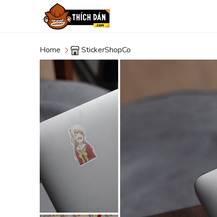
Home
StickerShopCo