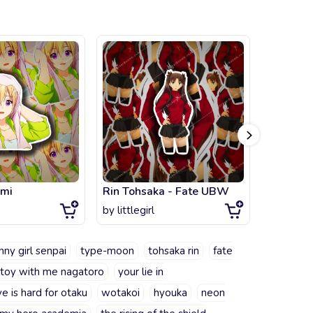
ami
Rin Tohsaka - Fate UBW
Zero Tw
by
littlegirl
by
littlegi
nny girl senpai
type-moon
tohsaka rin
fate
 toy with me nagatoro
your lie in
ve is hard for otaku
wotakoi
hyouka
neon