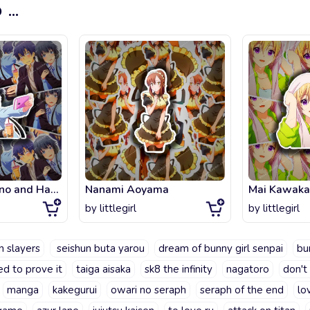
o
...
Oregairu - Yukino and Hachiman
Nanami Aoyama
Mai Kawak
by
littlegirl
by
littlegirl
 slayers
seishun buta yarou
dream of bunny girl senpai
bu
ied to prove it
taiga aisaka
sk8 the infinity
nagatoro
don't
manga
kakegurui
owari no seraph
seraph of the end
lo