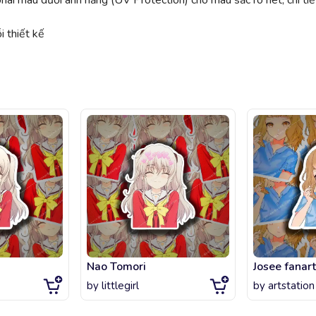
 màu dưới ánh nắng (UV Protection) cho màu sắc rõ nét, chi tiế
 thiết kế
Nao Tomori
by
littlegirl
by
artstation