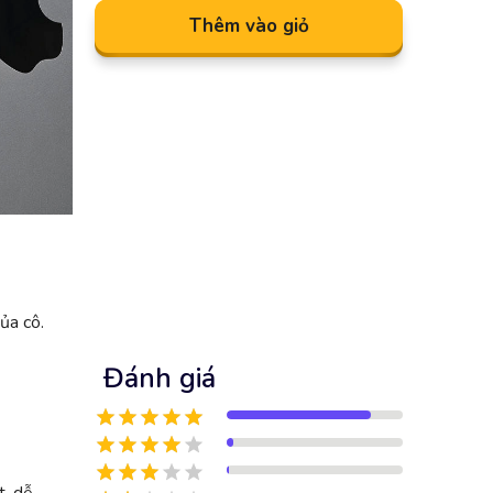
Thêm vào giỏ
ủa cô.
Đánh giá