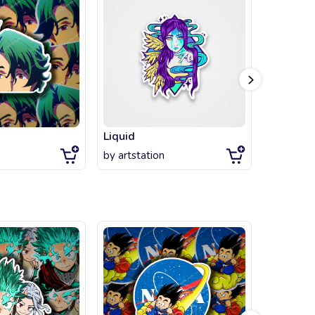
Liquid
Ghost Pi
by
artstation
by
artsta