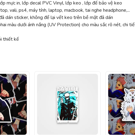
ớp mực in, lớp decal PVC Vinyl, lớp keo , lớp đế bảo vệ keo
top, vali, ps4, máy tính, laptop, macbook, tai nghe headphone,...
ã dán sticker, không để lại vết keo trên bề mặt đã dán
 màu dưới ánh nắng (UV Protection) cho màu sắc rõ nét, chi tiế
 thiết kế