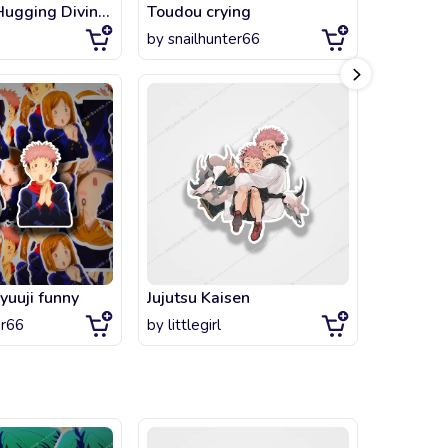
Yuji Itadori Hugging Divine Dog - Jujutsu Kaisen
Toudou crying
Jujutsu 
by
snailhunter66
by
artsta
yuuji funny
Jujutsu Kaisen
Yuji Itado
er66
by
littlegirl
by
artsta