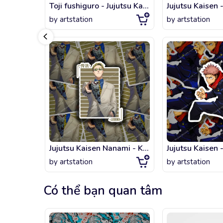
Toji fushiguro - Jujutsu Kaisen manga
by
artstation
by
artstation
Jujutsu Kaisen Nanami - Kento Nanami - Anime
Jujutsu Kaisen -
by
artstation
by
artstation
Có thể bạn quan tâm