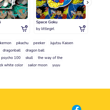
i
Space Goku
Jujutsu 
by
littlegirl
by
littlegi
kemon
pikachu
peeker
Jujutsu Kaisen
dragonball
dragon ball
 psycho 100
skull
the way of the
ck white color
sailor moon
yuyu