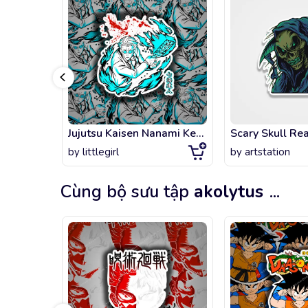
Jujutsu Kaisen Nanami Kento
Scary Skull Re
by
littlegirl
by
artstation
Cùng bộ sưu tập
akolytus
...