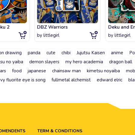
ku 2
DBZ Warriors
Deku and Er
by
littlegirl
by
littlegirl
on drawing
panda
cute
chibi
Jujutsu Kaisen
anime
Po
su no yaiba
demon slayers
my hero academia
dragon ball
ars
food
japanese
chainsaw man
kimetsu noyaiba
mob
ivy fluorite eye is song
fullmetal alchemist
edward elric
bla
ADMENDENTS
TERM & CONDITIONS