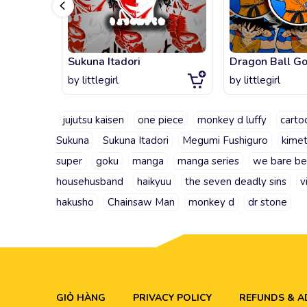
Sukuna Itadori
Dragon Ball Go
by
littlegirl
by
littlegirl
jujutsu kaisen
one piece
monkey d luffy
carto
Sukuna
Sukuna Itadori
Megumi Fushiguro
kimet
super
goku
manga
manga series
we bare be
househusband
haikyuu
the seven deadly sins
v
hakusho
Chainsaw Man
monkey d
dr stone
GIỎ HÀNG
PRIVACY POLICY
REFUNDS & 