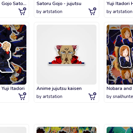
Jujutsu Kaisen - Gojo Satoru
Satoru Gojo - jujutsu
by
artstation
by
artstation
 Yuji Itadori
Anime jujutsu kaisen
Nobara and 
by
artstation
by
snailhunt