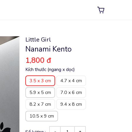
Little Girl
Nanami Kento
1,800 đ
Kích thước (ngang x dọc)
3.5 x 3 cm
4.7 x 4 cm
5.9 x 5 cm
7.0 x 6 cm
8.2 x 7 cm
9.4 x 8 cm
10.5 x 9 cm
Số lượng :