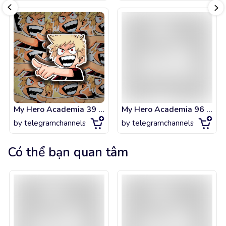
My Hero Academia 39 Telegram Sticker
My Hero Academia 96 Telegram Sticker
by
telegramchannels
by
telegramchannels
Có thể bạn quan tâm