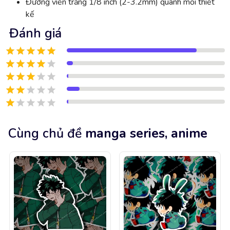
Đường viền trắng 1/8 inch (2-3.2mm) quanh mỗi thiết
kế
Đánh giá
Cùng chủ đề
manga series, anime