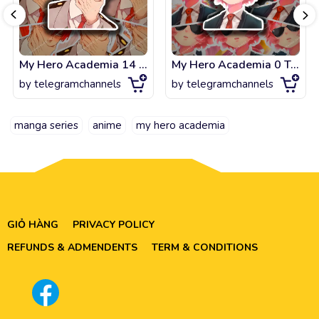
My Hero Academia 14 Telegram Sticker
My Hero Academia 0 Telegram Sticker
by
telegramchannels
by
telegramchannels
manga series
anime
my hero academia
GIỎ HÀNG
PRIVACY POLICY
REFUNDS & ADMENDENTS
TERM & CONDITIONS