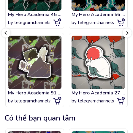
My Hero Academia 45 Telegram Sticker
My Hero Academia 56 Telegram Sticker
by
telegramchannels
by
telegramchannels
My Hero Academia 91 Telegram Sticker
My Hero Academia 27 Telegram Sticker
by
telegramchannels
by
telegramchannels
Có thể bạn quan tâm