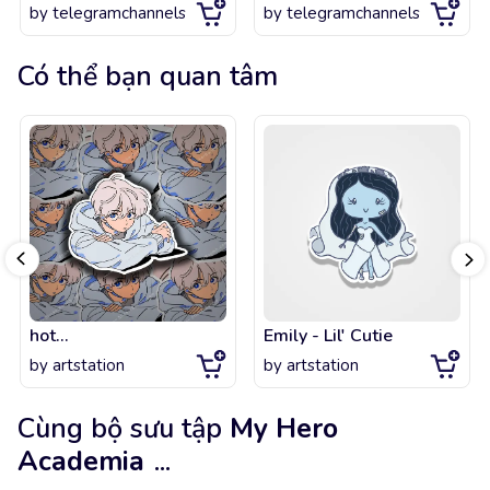
by
telegramchannels
by
telegramchannels
Có thể bạn quan tâm
hot...
Emily - Lil' Cutie
by
artstation
by
artstation
Cùng bộ sưu tập
My Hero
Academia
...