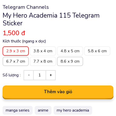
Telegram Channels
My Hero Academia 115 Telegram
Sticker
1,500 đ
Kích thước (ngang x dọc)
2.9 x 3 cm
3.8 x 4 cm
4.8 x 5 cm
5.8 x 6 cm
6.7 x 7 cm
7.7 x 8 cm
8.6 x 9 cm
Số lượng :
Thêm vào giỏ
manga series
anime
my hero academia