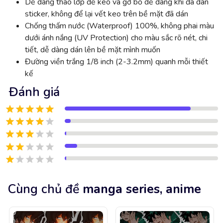
Dễ dàng tháo lớp đế keo và gỡ bỏ dễ dàng khi đã dán
sticker, không để lại vết keo trên bề mặt đã dán
Chống thấm nước (Waterproof) 100%, không phai màu
dưới ánh nắng (UV Protection) cho màu sắc rõ nét, chi
tiết, dễ dàng dán lên bề mặt mình muốn
Đường viền trắng 1/8 inch (2-3.2mm) quanh mỗi thiết
kế
Đánh giá
Cùng chủ đề
manga series, anime