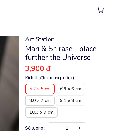
Art Station
Mari & Shirase - place
further the Universe
3,900 đ
Kích thước (ngang x dọc)
5.7 x 5 cm
6.9 x 6 cm
8.0 x 7 cm
9.1 x 8 cm
10.3 x 9 cm
Số lượng :