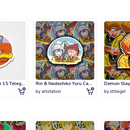
Homer Simpson 15 Telegram Sticker
Rin & Nadeshiko Yuru Camp (Laid-Back Camp)
Demon Slay
by
artstation
by
littlegirl