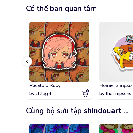
Có thể bạn quan tâm
Vocaloid Ruby
by
littlegirl
by
thesimpsons
Cùng bộ sưu tập
shindouart
...