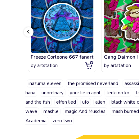
Freeze Corleone 667 fanart
Gang Daimon !
by
artstation
by
artstation
inazuma eleven
the promised neverland
assass
hana
unordinary
your lie in april
tenki no ko
t
and the fish
elfen lied
ufo
alien
black white c
wave
mashle
magic And Muscles
mash burne
Academia
zero two