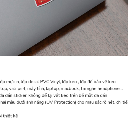
ớp mực in, lớp decal PVC Vinyl, lớp keo , lớp đế bảo vệ keo
top, vali, ps4, máy tính, laptop, macbook, tai nghe headphone,...
ã dán sticker, không để lại vết keo trên bề mặt đã dán
 màu dưới ánh nắng (UV Protection) cho màu sắc rõ nét, chi tiế
 thiết kế