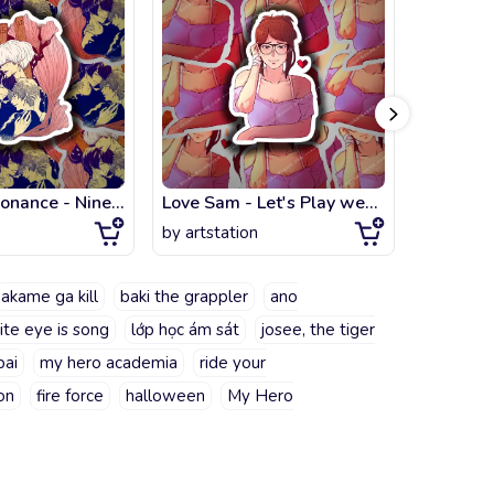
Terror in resonance - Nine Five & Twelve
Love Sam - Let's Play webtoon
Odd Taxi
by
artstation
by
artsta
akame ga kill
baki the grappler
ano
rite eye is song
lớp học ám sát
josee, the tiger
pai
my hero academia
ride your
on
fire force
halloween
My Hero