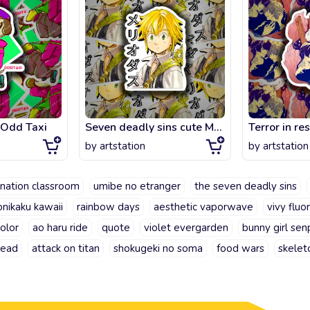
 Odd Taxi
Seven deadly sins cute Meliodas
by
artstation
by
artstation
ination classroom
umibe no etranger
the seven deadly sins
onikaku kawaii
rainbow days
aesthetic vaporwave
vivy fluo
olor
ao haru ride
quote
violet evergarden
bunny girl sen
dead
attack on titan
shokugeki no soma
food wars
skelet