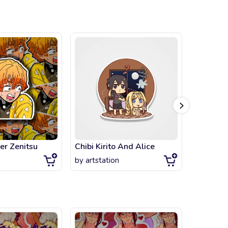
er Zenitsu
Chibi Kirito And Alice
Garfield
by
artstation
by
artsta