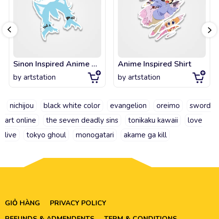
Sinon Inspired Anime Shirt 392
Anime Inspired Shirt
by
artstation
by
artstation
nichijou
black white color
evangelion
oreimo
sword
art online
the seven deadly sins
tonikaku kawaii
love
live
tokyo ghoul
monogatari
akame ga kill
GIỎ HÀNG
PRIVACY POLICY
REFUNDS & ADMENDENTS
TERM & CONDITIONS