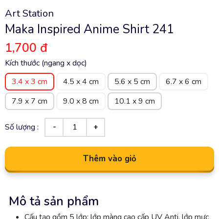
Art Station
Maka Inspired Anime Shirt 241
1,700 đ
Kích thước (ngang x dọc)
3.4 x 3 cm
4.5 x 4 cm
5.6 x 5 cm
6.7 x 6 cm
7.9 x 7 cm
9.0 x 8 cm
10.1 x 9 cm
Số lượng :
Thêm vào giỏ
Mô tả sản phẩm
Cấu tạo gồm 5 lớp: lớp màng cao cấp UV Anti, lớp mực