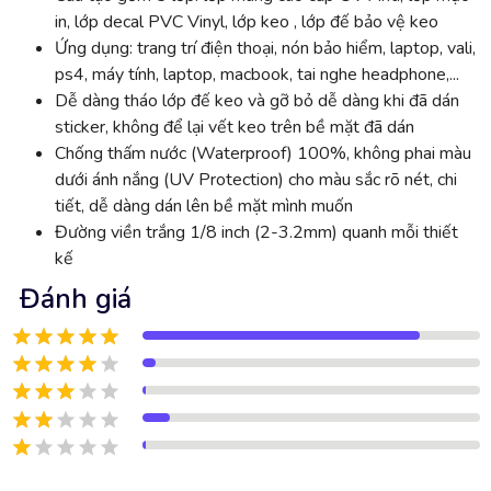
in, lớp decal PVC Vinyl, lớp keo , lớp đế bảo vệ keo
Ứng dụng: trang trí điện thoại, nón bảo hiểm, laptop, vali,
ps4, máy tính, laptop, macbook, tai nghe headphone,...
Dễ dàng tháo lớp đế keo và gỡ bỏ dễ dàng khi đã dán
sticker, không để lại vết keo trên bề mặt đã dán
Chống thấm nước (Waterproof) 100%, không phai màu
dưới ánh nắng (UV Protection) cho màu sắc rõ nét, chi
tiết, dễ dàng dán lên bề mặt mình muốn
Đường viền trắng 1/8 inch (2-3.2mm) quanh mỗi thiết
kế
Đánh giá