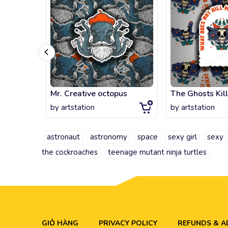
Mr. Creative octopus
The Ghosts Kill
by
artstation
by
artstation
astronaut
astronomy
space
sexy girl
sexy
the cockroaches
teenage mutant ninja turtles
GIỎ HÀNG
PRIVACY POLICY
REFUNDS & 