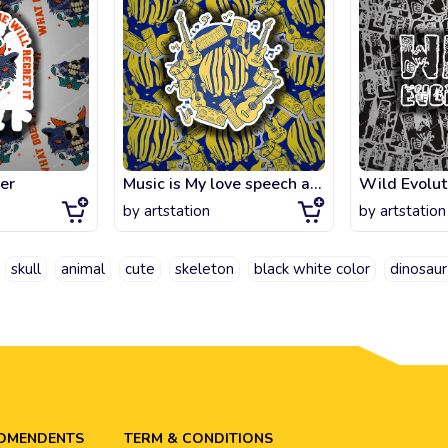
er
Music is My love speech and language
Wild Evolut
by
artstation
by
artstation
skull
animal
cute
skeleton
black white color
dinosaur
ADMENDENTS
TERM & CONDITIONS