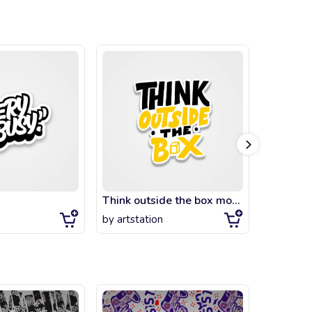
Think outside the box motivation gift
better c
by
artstation
by
error