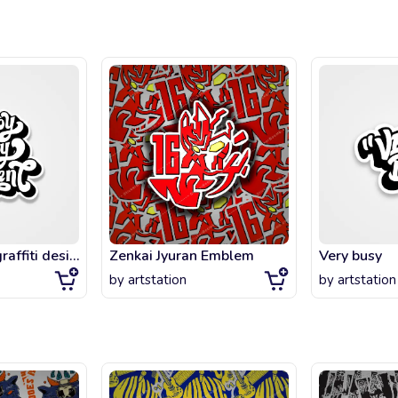
Beautiful text graffiti design
Zenkai Jyuran Emblem
Very busy
by
artstation
by
artstation