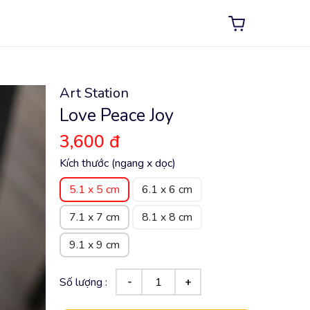
Art Station
Love Peace Joy
3,600 đ
Kích thước (ngang x dọc)
5.1 x 5 cm
6.1 x 6 cm
7.1 x 7 cm
8.1 x 8 cm
9.1 x 9 cm
Số lượng :