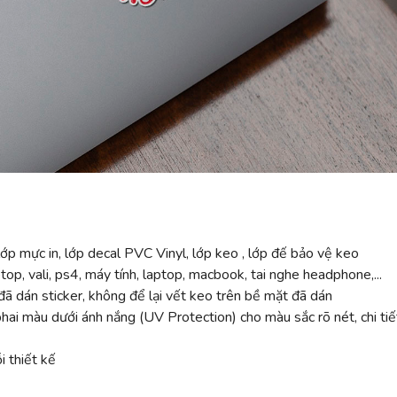
ớp mực in, lớp decal PVC Vinyl, lớp keo , lớp đế bảo vệ keo
top, vali, ps4, máy tính, laptop, macbook, tai nghe headphone,...
ã dán sticker, không để lại vết keo trên bề mặt đã dán
 màu dưới ánh nắng (UV Protection) cho màu sắc rõ nét, chi tiế
 thiết kế