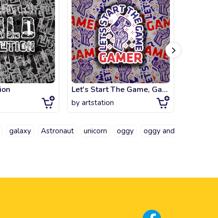
ion
Let's Start The Game, Gamer
Red Moo
by
artstation
by
artsta
galaxy
Astronaut
unicorn
oggy
oggy and